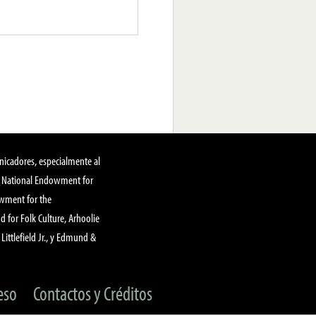
nicadores, especialmente al
, National Endowment for
owment for the
 for Folk Culture, Arhoolie
Littlefield Jr., y Edmund &
eso
Contactos y Créditos