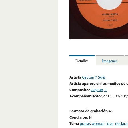
Detalles
Imagenes
Artista
Gaytán Y Solis
Artista aparece en los medios de
Compositor
Gaytan, J.
Acompañamiento
vocal: Juan Gay
Formato de grabación
45
Condición:
N
Tema
praise
,
woman
,
love
,
declara