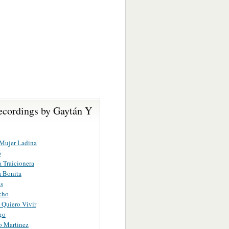
ecordings by Gaytán Y
Mujer Ladina
o
a Traicionera
 Bonita
s
cho
 Quiero Vivir
go
o Martinez