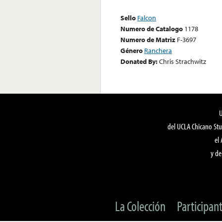
Sello
Falcon
Numero de Catalogo
1178
Numero de Matriz
F-3697
Género
Ranchera
Donated By:
Chris Strachwitz
del UCLA Chicano Stu
el
y de
La Colección
Participan