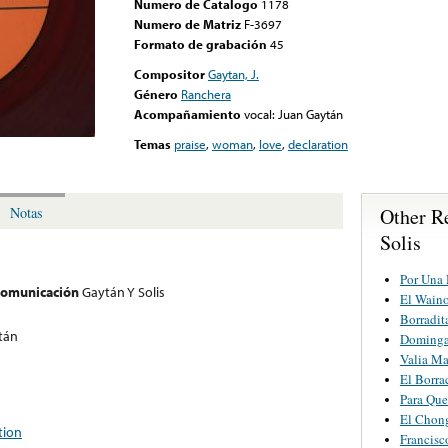
Numero de Catalogo
1178
Numero de Matriz
F-3697
Formato de grabación
45
Compositor
Gaytan, J.
Género
Ranchera
Acompañamiento
vocal: Juan Gaytán
Temas
praise
,
woman
,
love
,
declaration
Other R
Notas
Solis
Por Una 
 comunicación
Gaytán Y Solis
El Wain
Borradit
tán
Dominga
Valia Ma
El Borra
Para Que
El Chon
tion
Francisc