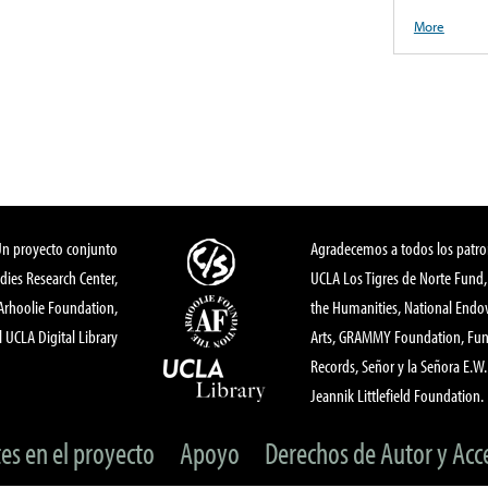
More
Un proyecto conjunto
Agradecemos a todos los patro
dies Research Center,
UCLA Los Tigres de Norte Fund
 Arhoolie Foundation,
the Humanities, National End
l UCLA Digital Library
Arts, GRAMMY Foundation, Fund
Records, Señor y la Señora E.W. 
Jeannik Littlefield Foundation.
tes en el proyecto
Apoyo
Derechos de Autor y Acc