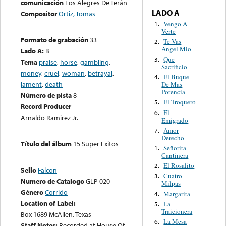
comunicación
Los Alegres De Terán
LADO A
Compositor
Ortiz, Tomas
Vengo A
1.
Verte
Formato de grabación
33
Te Vas
2.
Angel Mio
Lado A:
B
Que
3.
Tema
praise
,
horse
,
gambling
,
Sacrificio
money
,
cruel
,
woman
,
betrayal
,
El Buque
4.
lament
,
death
De Mas
Potencia
Número de pista
8
El Troquero
5.
Record Producer
El
6.
Arnaldo Ramirez Jr.
Emigrado
Amor
7.
Derecho
Título del álbum
15 Super Exitos
Señorita
1.
Cantinera
El Rosalito
2.
Sello
Falcon
Cuatro
3.
Numero de Catalogo
GLP-020
Milpas
Género
Corrido
Margarita
4.
Location of Label:
La
5.
Traicionera
Box 1689 McAllen, Texas
La Mesa
6.
Staff Notes:
Recorded at House Of