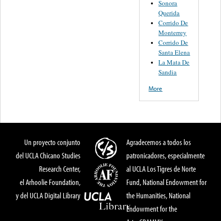
Sonora
Querida
Corrido De
Monterrey
Corrido De
Santa Elena
La Mata De
Sandia
More
Un proyecto conjunto
Agradecemos a todos los
del UCLA Chicano Studies
patronicadores, especialmente
Research Center,
al UCLA Los Tigres de Norte
el Arhoolie Foundation,
Fund, National Endowment for
y del UCLA Digital Library
the Humanities, National
Endowment for the