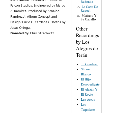
Redonda
Falcon Studios. Engineered by Marco
La Carta De
7.
Raquel
A. Ramirez. Produced by Arnaldo
Mariano Y
8.
Ramirez Jr. Album Concept and
Su Caballo
Design: Lucio G. Cardenas. Photos by
Jesus Ortega.
Other
Donated By:
Chris Strachwitz
Recordings
by Los
Alegres de
Terán
Tu Condena
Simon
Blanco
El Hijo
Desobediente
El Alazán Y
El Rocio
Luz Arcos
Los
Tequileros