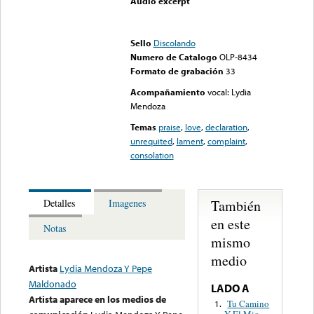
Audio excerpt
Error loading media: File
could not be played
Sello
Discolando
Numero de Catalogo
OLP-8434
Formato de grabación
33
Acompañamiento
vocal: Lydia
Mendoza
Temas
praise
,
love
,
declaration
,
unrequited
,
lament
,
complaint
,
consolation
También
Detalles
Imagenes
en este
Notas
mismo
medio
Artista
Lydia Mendoza Y Pepe
Maldonado
LADO A
Artista aparece en los medios de
Tu Camino
1.
Y El Mio