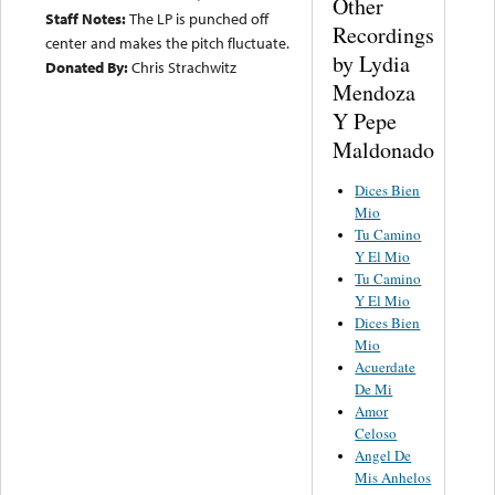
Other
Staff Notes:
The LP is punched off
Recordings
center and makes the pitch fluctuate.
by Lydia
Donated By:
Chris Strachwitz
Mendoza
Y Pepe
Maldonado
Dices Bien
Mio
Tu Camino
Y El Mio
Tu Camino
Y El Mio
Dices Bien
Mio
Acuerdate
De Mi
Amor
Celoso
Angel De
Mis Anhelos