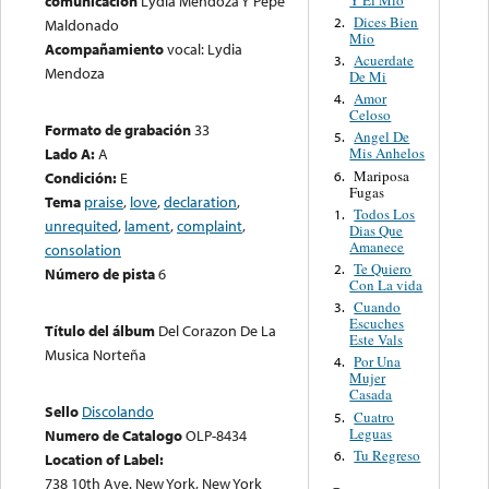
comunicación
Lydia Mendoza Y Pepe
Dices Bien
2.
Maldonado
Mio
Acompañamiento
vocal: Lydia
Acuerdate
3.
Mendoza
De Mi
Amor
4.
Celoso
Formato de grabación
33
Angel De
5.
Lado A:
A
Mis Anhelos
Mariposa
6.
Condición:
E
Fugas
Tema
praise
,
love
,
declaration
,
Todos Los
1.
unrequited
,
lament
,
complaint
,
Dias Que
Amanece
consolation
Te Quiero
2.
Número de pista
6
Con La vida
Cuando
3.
Escuches
Título del álbum
Del Corazon De La
Este Vals
Musica Norteña
Por Una
4.
Mujer
Casada
Sello
Discolando
Cuatro
5.
Leguas
Numero de Catalogo
OLP-8434
Tu Regreso
6.
Location of Label:
738 10th Ave. New York, New York