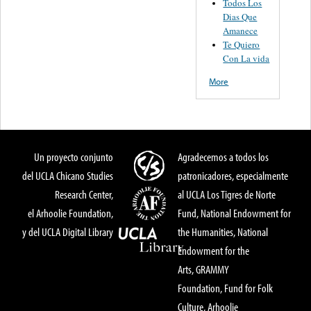
Todos Los
Dias Que
Amanece
Te Quiero
Con La vida
More
Un proyecto conjunto
Agradecemos a todos los
del UCLA Chicano Studies
patronicadores, especialmente
Research Center,
al UCLA Los Tigres de Norte
el Arhoolie Foundation,
Fund, National Endowment for
y del UCLA Digital Library
the Humanities, National
Endowment for the
Arts, GRAMMY
Foundation, Fund for Folk
Culture, Arhoolie