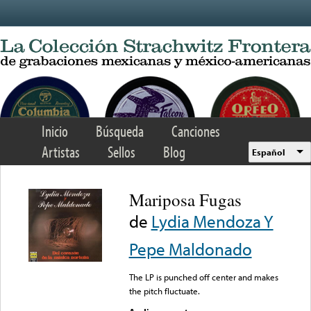
Skip to main content
Inicio
Búsqueda
Canciones
Artistas
Sellos
Blog
Español
Mariposa Fugas
de
Lydia Mendoza Y
Pepe Maldonado
The LP is punched off center and makes
the pitch fluctuate.