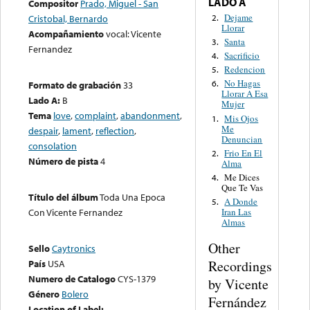
LADO A
Compositor
Prado, Miguel - San
Dejame
2.
Cristobal, Bernardo
Llorar
Acompañamiento
vocal: Vicente
Santa
3.
Fernandez
Sacrificio
4.
Redencion
5.
No Hagas
6.
Formato de grabación
33
Llorar A Esa
Lado A:
B
Mujer
Tema
love
,
complaint
,
abandonment
,
Mis Ojos
1.
Me
despair
,
lament
,
reflection
,
Denuncian
consolation
Frio En El
2.
Número de pista
4
Alma
Me Dices
4.
Que Te Vas
Título del álbum
Toda Una Epoca
A Donde
5.
Con Vicente Fernandez
Iran Las
Almas
Other
Sello
Caytronics
Recordings
País
USA
Numero de Catalogo
CYS-1379
by Vicente
Género
Bolero
Fernández
Location of Label: