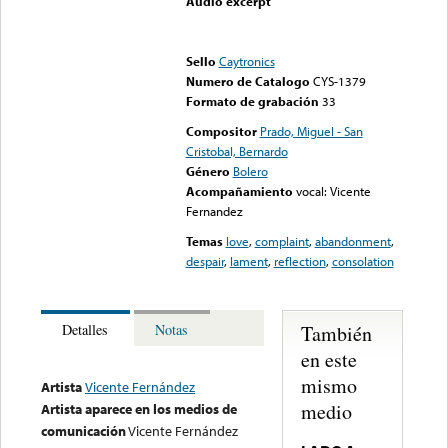
Audio excerpt
Error loading media: File
could not be played
Sello
Caytronics
Numero de Catalogo
CYS-1379
Formato de grabación
33
Compositor
Prado, Miguel - San
Cristobal, Bernardo
Género
Bolero
Acompañamiento
vocal: Vicente
Fernandez
Temas
love
,
complaint
,
abandonment
,
despair
,
lament
,
reflection
,
consolation
También
Detalles
Notas
en este
mismo
Artista
Vicente Fernández
medio
Artista aparece en los medios de
comunicación
Vicente Fernández