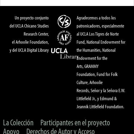
Un proyecto conjunto
Agradecemos a todos los
del UCLA Chicano Studies
patronicadores, especialmente
Research Center,
al UCLA Los Tigres de Norte
el Arhoolie Foundation,
Fund, National Endowment for
y del UCLA Digital Library
the Humanities, National
Endowment for the
Arts, GRAMMY
Foundation, Fund for Folk
Culture, Arhoolie
Records, Señor y la Señora E.W.
Littlefield Jr., y Edmund &
Jeannik Littlefield Foundation.
La Colección
Participantes en el proyecto
Apoyo
Derechos de Autor y Acceso