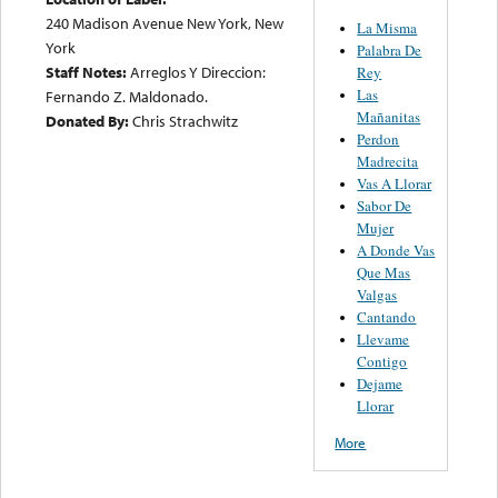
240 Madison Avenue New York, New
La Misma
York
Palabra De
Staff Notes:
Arreglos Y Direccion:
Rey
Las
Fernando Z. Maldonado.
Mañanitas
Donated By:
Chris Strachwitz
Perdon
Madrecita
Vas A Llorar
Sabor De
Mujer
A Donde Vas
Que Mas
Valgas
Cantando
Llevame
Contigo
Dejame
Llorar
More