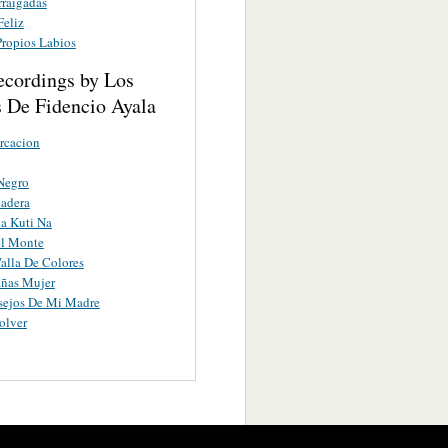
rraigadas
Feliz
Propios Labios
ecordings by Los
s De Fidencio Ayala
rcacion
Negro
adera
a Kuti Na
el Monte
alla De Colores
ñas Mujer
sejos De Mi Madre
olver