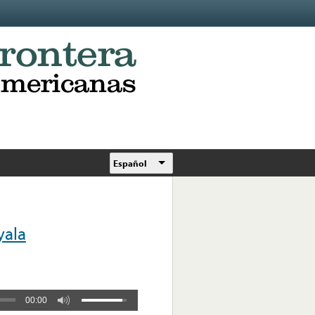
Español
yala
00:00