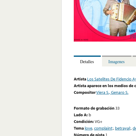
Detalles
Imagenes
Artista
Los Satelites De Fidencio A
Artista aparece en los medios de
Compositor
Viera S., Genaro S.
Formato de grabación
33
Lado A:
b
Condición:
VG+
Tema
love
,
complaint;
,
betrayal;
,
d
Número de pista
1