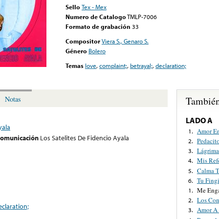
Sello
Tex - Mex
Numero de Catalogo
TMLP-7006
Formato de grabación
33
Compositor
Viera S., Genaro S.
Género
Bolero
Temas
love
,
complaint;
,
betrayal;
,
declaration;
También
Notas
LADO A
yala
Amor En
1.
 comunicación
Los Satelites De Fidencio Ayala
Pedacit
2.
Lágrima
3.
Mis Ref
4.
Calma T
5.
Tu Fing
6.
Me Enga
1.
Los Con
2.
eclaration;
Amor A
3.