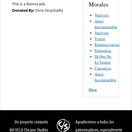
Morales
This is a license job.
Donated By:
Chris Strachwitz
Vuelvete
Amor
Imcomparable
Vuelvete
Vision
Reminiscencias
Franqueza
Di Que No
Es Verdad
Cansancio
Amor
Incomparable
More
Un proyecto conjunto
Agradecemos a todos los
del UCLA Chicano Studies
patronicadores, especialmente