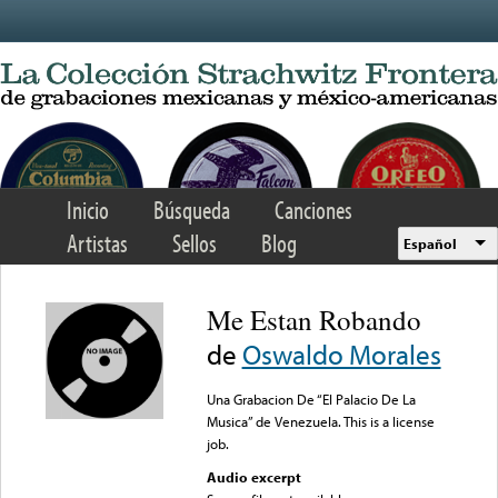
Skip to main content
Inicio
Búsqueda
Canciones
Artistas
Sellos
Blog
Español
Me Estan Robando
de
Oswaldo Morales
Una Grabacion De “El Palacio De La
Musica” de Venezuela. This is a license
job.
Audio excerpt