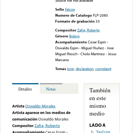
Source file not available
Sello
Falcon
Numero de Catalogo
FLP-2085
Formato de grabación
33
Compositor
Zafra, Roberto
Género
Bolero
Acompañamiento
Cesar Espin -
Oswaldo Espin - Miguel Nuñez - Jose
Miguel Riesch - Cholo Martinez - Jesus
Marcano
Temas
love
,
declaration
,
complaint
También
Detalles
Notas
en este
mismo
Artista
Oswaldo Morales
medio
Artista aparece en los medios de
comunicación
Oswaldo Morales
LADO A
Compositor
Zafra, Roberto
Vuelvete
1.
Acompañamiento
Cesar Espin -