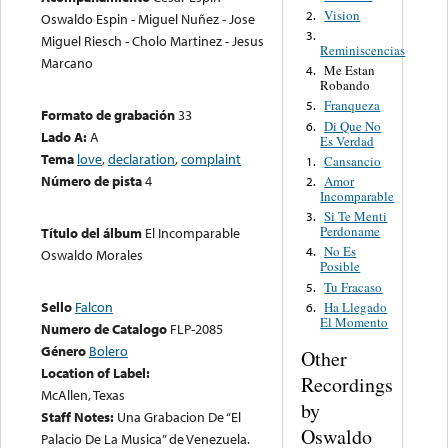
Vision
2.
Oswaldo Espin - Miguel Nuñez - Jose
3.
Miguel Riesch - Cholo Martinez - Jesus
Reminiscencias
Marcano
Me Estan
4.
Robando
Franqueza
5.
Formato de grabación
33
Di Que No
6.
Lado A:
A
Es Verdad
Tema
love
,
declaration
,
complaint
Cansancio
1.
Número de pista
4
Amor
2.
Incomparable
Si Te Menti
3.
Perdoname
Título del álbum
El Incomparable
No Es
4.
Oswaldo Morales
Posible
Tu Fracaso
5.
Sello
Falcon
Ha Llegado
6.
El Momento
Numero de Catalogo
FLP-2085
Género
Bolero
Other
Location of Label:
Recordings
McAllen, Texas
by
Staff Notes:
Una Grabacion De “El
Oswaldo
Palacio De La Musica” de Venezuela.