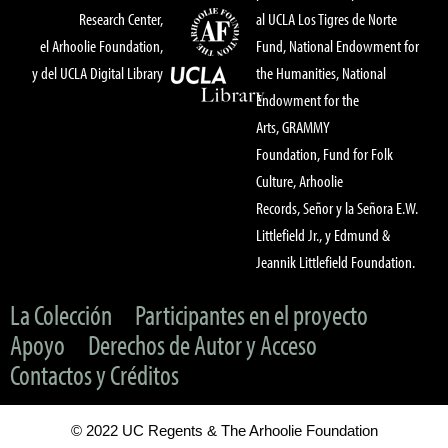
Research Center,
al UCLA Los Tigres de Norte
el Arhoolie Foundation,
Fund, National Endowment for
y del UCLA Digital Library
the Humanities, National
Endowment for the
Arts, GRAMMY
Foundation, Fund for Folk
Culture, Arhoolie
Records, Señor y la Señora E.W.
Littlefield Jr., y Edmund &
Jeannik Littlefield Foundation.
La Colección
Participantes en el proyecto
Apoyo
Derechos de Autor y Acceso
Contactos y Créditos
© 2022 UC Regents & The Arhoolie Foundation