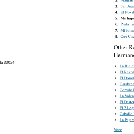
San Jua
3.
El Novi
4.
Me Impo
5.
Pinta Tu
6.
Mi Prim
7.
Que Chu
8.
Other R
Herman
ida 33054
La Riele
El Revol
El Dorad
Carabina
Corrido 
La Valen
El Deste
El 7 Leg
Caballo 
La Pajar
More