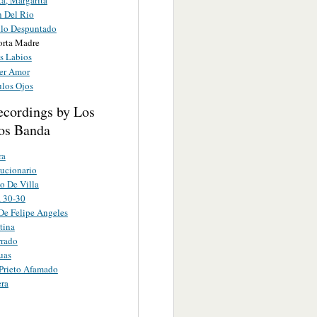
n Del Rio
llo Despuntado
rta Madre
s Labios
er Amor
los Ojos
ecordings by Los
os Banda
ra
ucionario
o De Villa
 30-30
De Felipe Angeles
tina
rrado
uas
Prieto Afamado
era