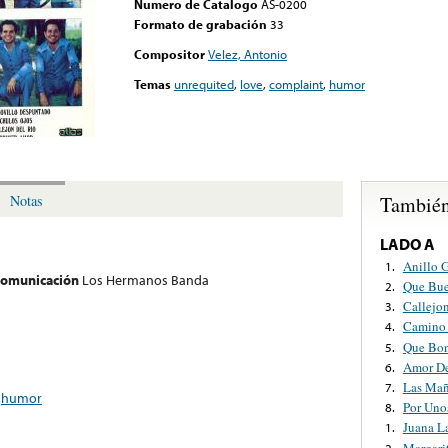
Numero de Catalogo
AS-0200
Formato de grabación
33
Compositor
Velez, Antonio
Temas
unrequited
,
love
,
complaint
,
humor
También
Notas
LADO A
Anillo 
1.
 comunicación
Los Hermanos Banda
Que Bue
2.
Callejo
3.
Camino 
4.
Que Bon
5.
Amor De
6.
Las Mañ
7.
,
humor
Por Uno
8.
Juana L
1.
Margarit
2.