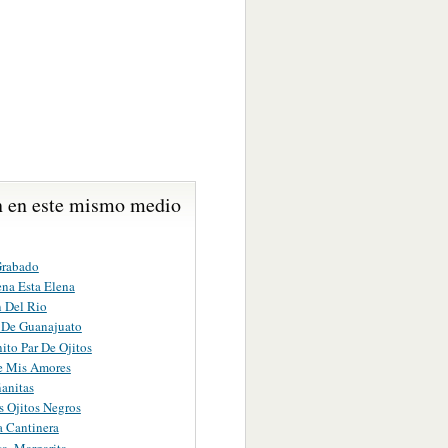
 en este mismo medio
Grabado
na Esta Elena
n Del Rio
De Guanajuato
ito Par De Ojitos
 Mis Amores
anitas
s Ojitos Negros
a Cantinera
a, Margarita