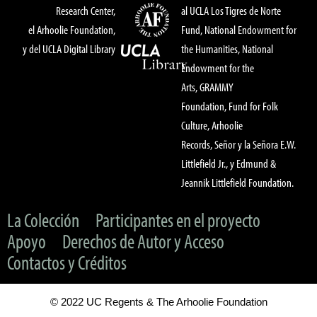
Research Center,
al UCLA Los Tigres de Norte
el Arhoolie Foundation,
Fund, National Endowment for
y del UCLA Digital Library
the Humanities, National
Endowment for the
Arts, GRAMMY
Foundation, Fund for Folk
Culture, Arhoolie
Records, Señor y la Señora E.W.
Littlefield Jr., y Edmund &
Jeannik Littlefield Foundation.
La Colección
Participantes en el proyecto
Apoyo
Derechos de Autor y Acceso
Contactos y Créditos
© 2022 UC Regents & The Arhoolie Foundation