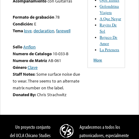
Acompañamiento
con Guitarras
Golondrina
Viajera
Formato de grabación
78
A Que Negar
Condición:
E
Rayito De
Tema
love
,
declaration
,
farewell
Sol
Bejuco De
Amor
Sello
Anfion
La Petenera
Numero de Catalogo
10-033-B
More
Numero de Matriz
AB-061
Género
Clave
Staff Notes:
Some surface noise due
to wear. There seems to an alternate
matrix number on the label.
Donated By:
Chris Strachwitz
Un proyecto conjunto
Agradecemos a todos los
del UCLA Chicano Studies
patronicadores, especialmente