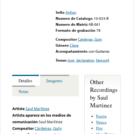
Error loading media: File
could not be played
Sello
Anfion
Numero de Catalogo
10-033-B
Numero de Matriz
AB-061
Formato de grabación
78
Compositor
Cárdenas, Guty
Género
Clave
Acompañamiento
con Guitarras
Temas
love
,
declaration
,
farewell
Other
Detalles
Imagenes
Recordings
Notas
by Saul
Martinez
Artista
Saul Martinez
Artista aparece en los medios de
Pasión
comunicación
Saul Martinez
Nunca
Flor
Compositor
Cárdenas, Guty
Ojos Tristes