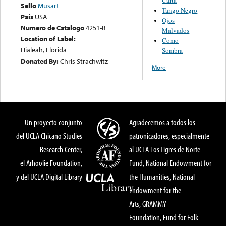
Sello
Musart
Tango Negro
País
USA
Ojos
Numero de Catalogo
4251-B
Malvados
Location of Label:
Como
Hialeah, Florida
Sombra
Donated By:
Chris Strachwitz
More
Un proyecto conjunto
Agradecemos a todos los
del UCLA Chicano Studies
patronicadores, especialmente
Research Center,
al UCLA Los Tigres de Norte
el Arhoolie Foundation,
Fund, National Endowment for
y del UCLA Digital Library
the Humanities, National
Endowment for the
Arts, GRAMMY
Foundation, Fund for Folk