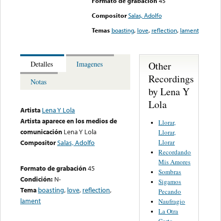
Formato de grabación
45
Compositor
Salas, Adolfo
Temas
boasting
,
love
,
reflection
,
lament
Other
Detalles
Imagenes
Recordings
Notas
by Lena Y
Lola
Artista
Lena Y Lola
Artista aparece en los medios de
Llorar,
comunicación
Lena Y Lola
Llorar,
Llorar
Compositor
Salas, Adolfo
Recordando
Mis Amores
Formato de grabación
45
Sombras
Condición:
N-
Sigamos
Tema
boasting
,
love
,
reflection
,
Pecando
lament
Naufragio
La Otra
Carta