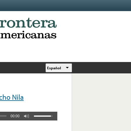
Español
ho Nila
00:00