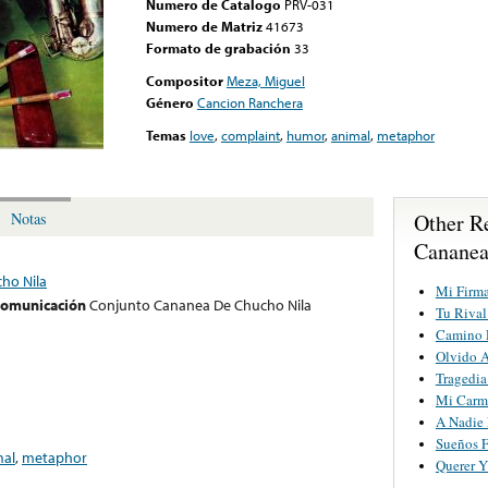
Numero de Catalogo
PRV-031
Numero de Matriz
41673
Formato de grabación
33
Compositor
Meza, Miguel
Género
Cancion Ranchera
Temas
love
,
complaint
,
humor
,
animal
,
metaphor
Other R
Notas
Cananea
ho Nila
Mi Firm
 comunicación
Conjunto Cananea De Chucho Nila
Tu Rival
Camino D
Olvido A
Tragedi
Mi Carme
A Nadie
Sueños F
mal
,
metaphor
Querer Y