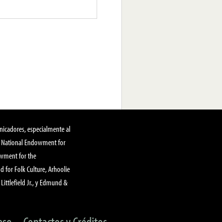
nicadores, especialmente al
, National Endowment for
owment for the
 for Folk Culture, Arhoolie
Littlefield Jr., y Edmund &
eso
Contactos y Créditos