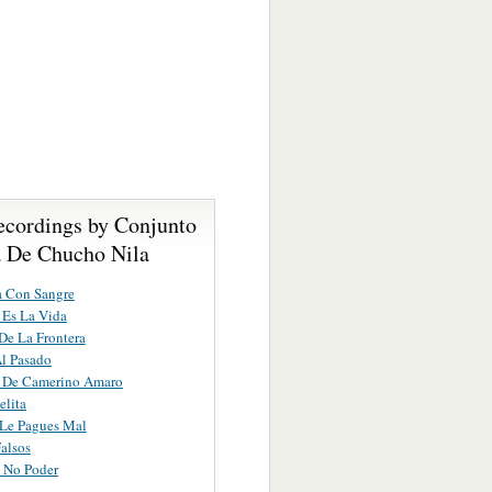
ecordings by Conjunto
 De Chucho Nila
a Con Sangre
 Es La Vida
e La Frontera
l Pasado
a De Camerino Amaro
lita
 Le Pagues Mal
alsos
 No Poder