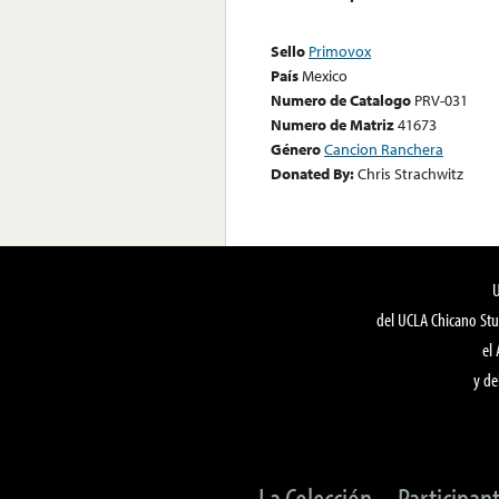
Sello
Primovox
País
Mexico
Numero de Catalogo
PRV-031
Numero de Matriz
41673
Género
Cancion Ranchera
Donated By:
Chris Strachwitz
del UCLA Chicano Stu
el
y de
La Colección
Participan