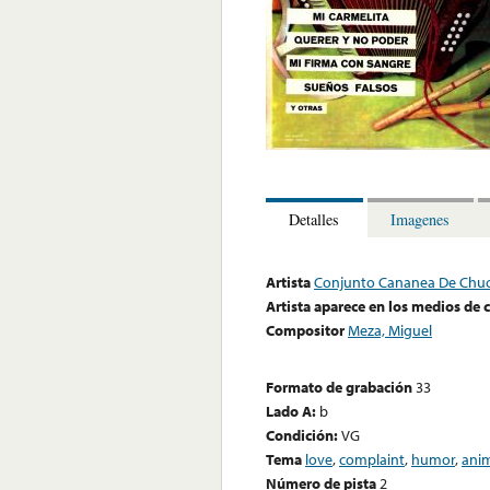
Detalles
Imagenes
Artista
Conjunto Cananea De Chuc
Artista aparece en los medios de
Compositor
Meza, Miguel
Formato de grabación
33
Lado A:
b
Condición:
VG
Tema
love
,
complaint
,
humor
,
ani
Número de pista
2