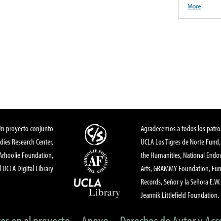
More
Un proyecto conjunto
Agradecemos a todos los patro
dies Research Center,
UCLA Los Tigres de Norte Fund
 Arhoolie Foundation,
the Humanities, National End
l UCLA Digital Library
Arts, GRAMMY Foundation, Fund
Records, Señor y la Señora E.W. 
Jeannik Littlefield Foundation.
tes en el proyecto
Apoyo
Derechos de Autor y Acc