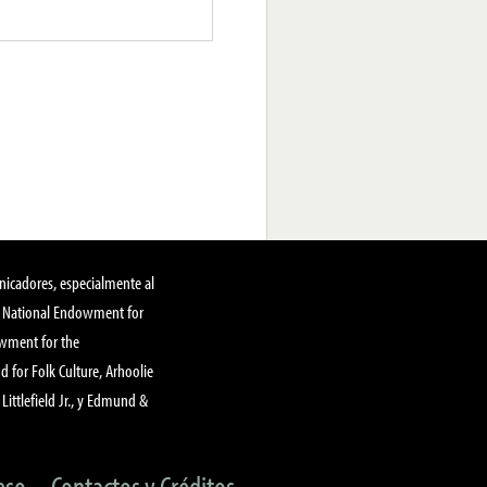
nicadores, especialmente al
, National Endowment for
owment for the
 for Folk Culture, Arhoolie
Littlefield Jr., y Edmund &
eso
Contactos y Créditos