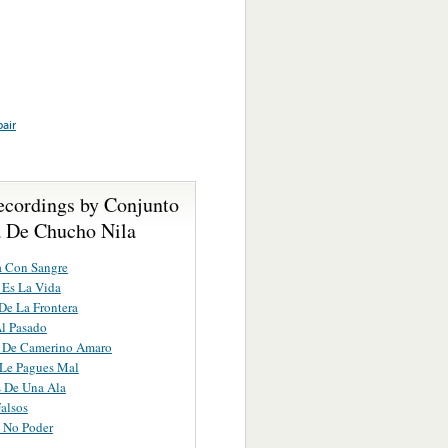
air
ecordings by Conjunto
 De Chucho Nila
a Con Sangre
 Es La Vida
e La Frontera
l Pasado
a De Camerino Amaro
 Le Pagues Mal
 De Una Ala
alsos
 No Poder