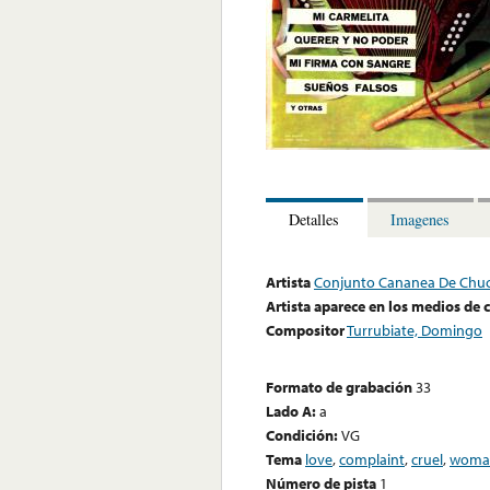
Detalles
Imagenes
Artista
Conjunto Cananea De Chuc
Artista aparece en los medios de
Compositor
Turrubiate, Domingo
Formato de grabación
33
Lado A:
a
Condición:
VG
Tema
love
,
complaint
,
cruel
,
woma
Número de pista
1