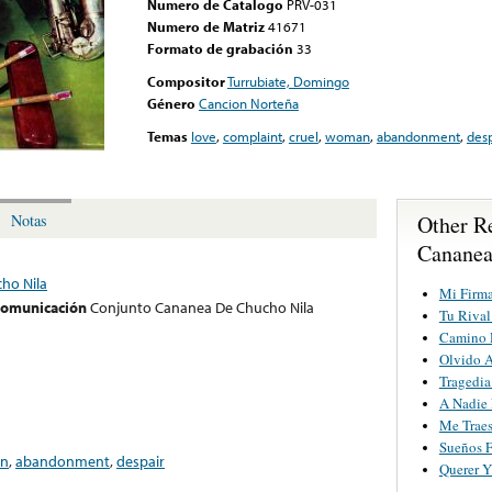
Numero de Catalogo
PRV-031
Numero de Matriz
41671
Formato de grabación
33
Compositor
Turrubiate, Domingo
Género
Cancion Norteña
Temas
love
,
complaint
,
cruel
,
woman
,
abandonment
,
desp
Other R
Notas
Cananea
ho Nila
Mi Firm
 comunicación
Conjunto Cananea De Chucho Nila
Tu Rival
Camino D
Olvido A
Tragedi
A Nadie
Me Traes
Sueños F
n
,
abandonment
,
despair
Querer Y