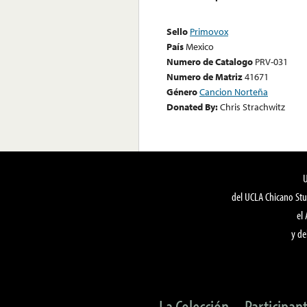
Sello
Primovox
País
Mexico
Numero de Catalogo
PRV-031
Numero de Matriz
41671
Género
Cancion Norteña
Donated By:
Chris Strachwitz
del UCLA Chicano Stu
el
y de
La Colección
Participan