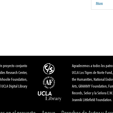
More
Un proyecto conjunto
Agradecemos a todos los patro
dies Research Center,
UCLA Los Tigres de Norte Fund
 Arhoolie Foundation,
the Humanities, National End
l UCLA Digital Library
Arts, GRAMMY Foundation, Fund
Records, Señor y la Señora E.W. 
Jeannik Littlefield Foundation.
tes en el proyecto
Apoyo
Derechos de Autor y Acc