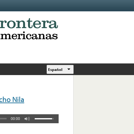
Español
ho Nila
00:00