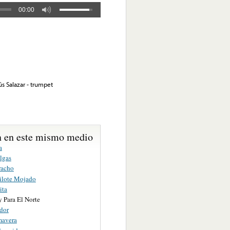
00:00
ús Salazar - trumpet
 en este mismo medio
a
lgas
racho
ilote Mojado
ita
 Para El Norte
ador
mavera