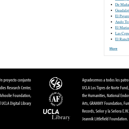
De Maña
Guadalaj
El Pajar
Ando T
El Maria
Las Cop
El Ranc
More
Un proyecto conjunto
Agradecemos a todos los patro
dies Research Center,
UCLA Los Tigres de Norte Fund
 Arhoolie Foundation,
the Humanities, National End
l UCLA Digital Library
Arts, GRAMMY Foundation, Fund
Records, Señor y la Señora E.W. 
Jeannik Littlefield Foundation.