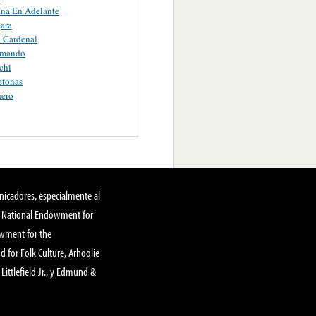
na En Adelante
ara
o Cardenal
omando
chi
etonas
hero
nicadores, especialmente al
, National Endowment for
owment for the
 for Folk Culture, Arhoolie
Littlefield Jr., y Edmund &