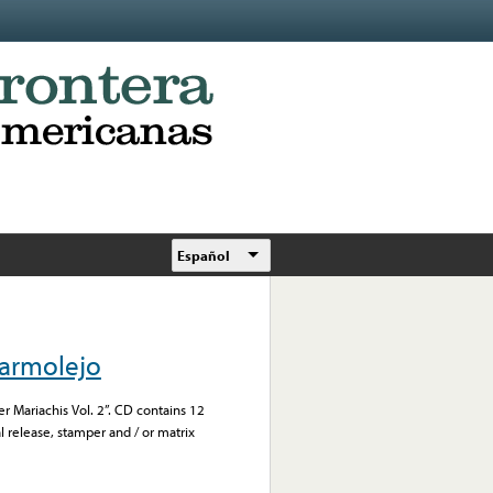
Español
Marmolejo
r Mariachis Vol. 2”. CD contains 12
l release, stamper and / or matrix