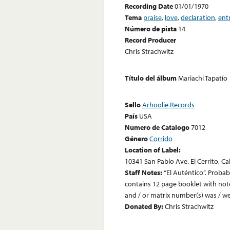
Recording Date
01/01/1970
Tema
praise
,
love
,
declaration
,
ent
Número de pista
14
Record Producer
Chris Strachwitz
Título del álbum
Mariachi Tapatío
Sello
Arhoolie Records
País
USA
Numero de Catalogo
7012
Género
Corrido
Location of Label:
10341 San Pablo Ave. El Cerrito, Ca
Staff Notes:
“El Auténtico”. Probab
contains 12 page booklet with notes
and / or matrix number(s) was / we
Donated By:
Chris Strachwitz