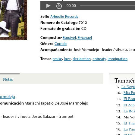
00:00
Sello
Arhoolie Records
Numero de Catalogo
7012
Formato de grabación
CD
Compositor
Esquivel, Emanuel
Género
Corrido
Acompañamiento
José Marmolejo - leader / vihuela, Jes
Temas
praise
,
love
,
declaration
,
entreaty
,
immigration
También
Notas
La Negr
1.
Mis Pu
10.
Marmolejo
El Bor
11.
 comunicación
Mariachi Tapatío De José Marmolejo
El Zop
12.
La Ros
13.
 leader / vihuela, Jesús Salazar - trumpet
Me Voy
14.
El Tir
15.
La Pri
16.