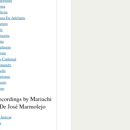
tinguido
rera
desta
na En Adelante
etero
li
iquita
rra
ulinero
jara
o Cardenal
omando
achi
etonas
hero
ero
ecordings by Mariachi
 De José Marmolejo
 Azúcar
a
a