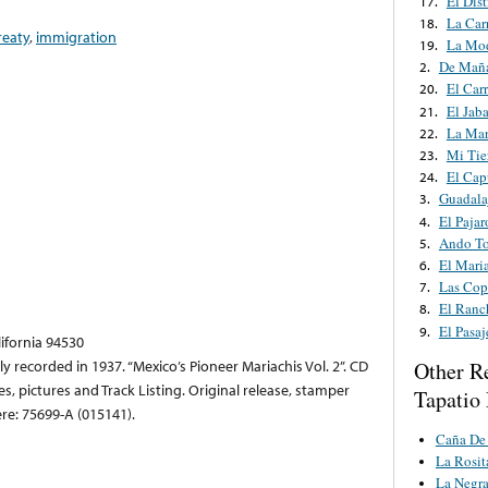
El Dis
17.
La Car
18.
reaty
,
immigration
La Mo
19.
De Maña
2.
El Carr
20.
El Jaba
21.
La Mar
22.
Mi Tie
23.
El Cap
24.
Guadala
3.
El Pajar
4.
Ando T
5.
El Mari
6.
Las Cop
7.
El Ranc
8.
El Pasaj
9.
lifornia 94530
ly recorded in 1937. “Mexico’s Pioneer Mariachis Vol. 2”. CD
Other R
, pictures and Track Listing. Original release, stamper
Tapatio
re: 75699-A (015141).
Caña De
La Rosit
La Negr