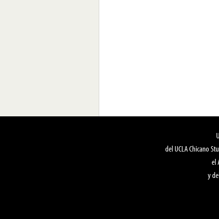
del UCLA Chicano Stu
el
y de