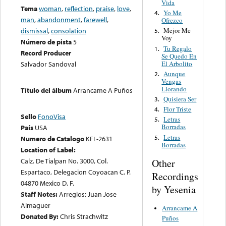
Vida
Tema
woman
,
reflection
,
praise
,
love
,
Yo Me
4.
man
,
abandonment
,
farewell
,
Ofrezco
dismissal
,
consolation
Mejor Me
5.
Voy
Número de pista
5
Tu Regalo
1.
Record Producer
Se Quedo En
El Arbolito
Salvador Sandoval
Aunque
2.
Vengas
Llorando
Título del álbum
Arrancame A Puños
Quisiera Ser
3.
Flor Triste
4.
Sello
FonoVisa
Letras
5.
Borradas
País
USA
Letras
5.
Numero de Catalogo
KFL-2631
Borradas
Location of Label:
Calz. De Tialpan No. 3000, Col.
Other
Espartaco, Delegacion Coyoacan C. P.
Recordings
04870 Mexico D. F.
by Yesenia
Staff Notes:
Arreglos: Juan Jose
Almaguer
Arrancame A
Donated By:
Chris Strachwitz
Puños