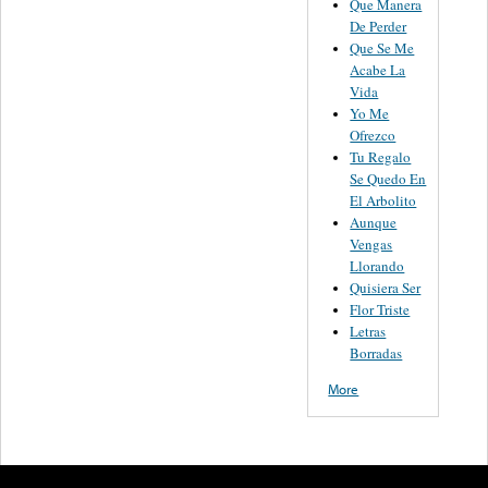
Que Manera
De Perder
Que Se Me
Acabe La
Vida
Yo Me
Ofrezco
Tu Regalo
Se Quedo En
El Arbolito
Aunque
Vengas
Llorando
Quisiera Ser
Flor Triste
Letras
Borradas
More