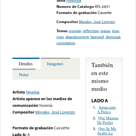
Sello
FonoVisa
Numero de Catalogo
KFL-2631
Formato de grabación
Cassette
Compositor
Morales, José Lorenzo
Temas
woman
,
reflection
,
praise
,
love
,
man
,
abandonment
,
farewell
,
dismissal
,
consolation
También
Detalles
Imagenes
en este
Notas
mismo
medio
Artista
Yesenia
Artista aparece en los medios de
LADO A
comunicación
Yesenia
Arrancame
1.
A Puños
Compositor
Morales, José Lorenzo
Que Manera
2.
De Perder
Formato de grabación
Cassette
Que Se Me
3.
Acabe La
Lado A:
A