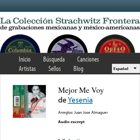
Skip to main content
Inicio
Búsqueda
Canciones
Artistas
Sellos
Blog
Español
Mejor Me Voy
de
Yesenia
Arreglos: Juan Jose Almaguer
Audio excerpt
Error loading media: File
could not be played