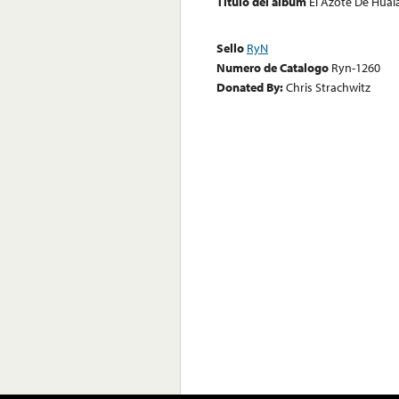
Título del álbum
El Azote De Hual
Sello
RyN
Numero de Catalogo
Ryn-1260
Donated By:
Chris Strachwitz