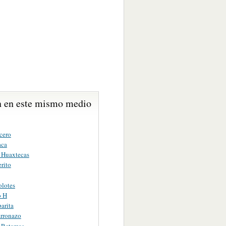
 en este mismo medio
cero
aca
s Huaxtecas
rito
olotes
o H
arita
arronazo
s Retamas