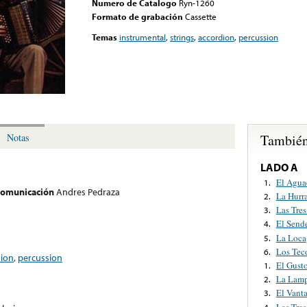
Numero de Catalogo
Ryn-1260
Formato de grabación
Cassette
Temas
instrumental
,
strings
,
accordion
,
percussion
También
Notas
LADO A
El Agua
1.
 comunicación
Andres Pedraza
La Hurr
2.
Las Tre
3.
El Sende
4.
La Loca
5.
Los Tec
6.
dion
,
percussion
El Gust
1.
La Lamp
2.
El Vant
3.
Las Tre
4.