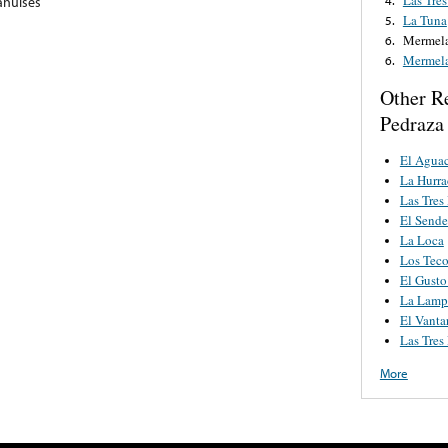
ahuises
La Tuna
5.
Mermela
6.
Mermela
6.
Other R
Pedraza
El Agua
La Hurra
Las Tres
El Sende
La Loca
Los Teco
El Gusto
La Lampa
El Vanta
Las Tres
More