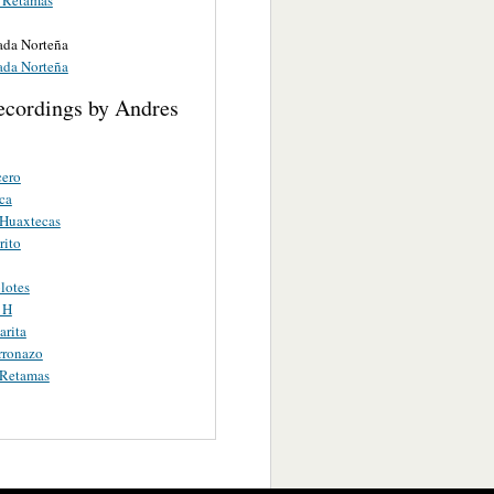
da Norteña
da Norteña
ecordings by Andres
cero
ca
 Huaxtecas
rito
lotes
 H
rita
rronazo
 Retamas