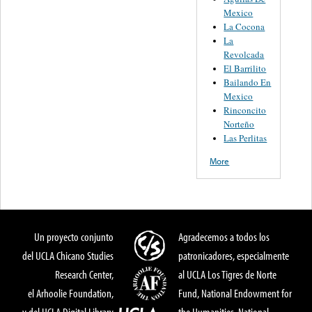
Mexico
La Cocona
La
Revolcada
El Barrilito
Bailando En
Mexico
Rinconcito
Norteño
Las Perlitas
More
Un proyecto conjunto
Agradecemos a todos los
del UCLA Chicano Studies
patronicadores, especialmente
Research Center,
al UCLA Los Tigres de Norte
el Arhoolie Foundation,
Fund, National Endowment for
y del UCLA Digital Library
the Humanities, National