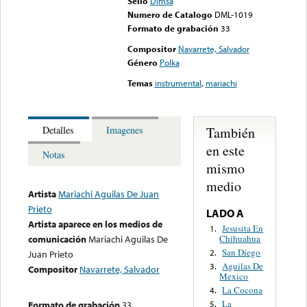
Sello
Dimsa
Numero de Catalogo
DML-1019
Formato de grabación
33
Compositor
Navarrete, Salvador
Género
Polka
Temas
instrumental
,
mariachi
También
Detalles
Imagenes
en este
Notas
mismo
medio
Artista
Mariachi Aguilas De Juan
Prieto
LADO A
Artista aparece en los medios de
Jesusita En
1.
Chihuahua
comunicación
Mariachi Aguilas De
San Diego
2.
Juan Prieto
Aguilas De
3.
Compositor
Navarrete, Salvador
Mexico
La Cocona
4.
La
Formato de grabación
33
5.