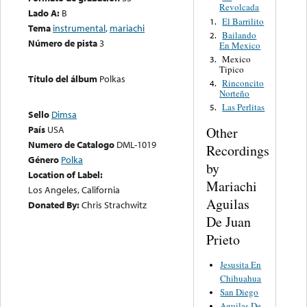
Revolcada
Lado A:
B
El Barrilito
1.
Tema
instrumental
,
mariachi
Bailando
2.
Número de pista
3
En Mexico
Mexico
3.
Tipico
Título del álbum
Polkas
Rinconcito
4.
Norteño
Las Perlitas
5.
Sello
Dimsa
País
USA
Other
Numero de Catalogo
DML-1019
Recordings
Género
Polka
by
Location of Label:
Mariachi
Los Angeles, California
Aguilas
Donated By:
Chris Strachwitz
De Juan
Prieto
Jesusita En
Chihuahua
San Diego
Aguilas De