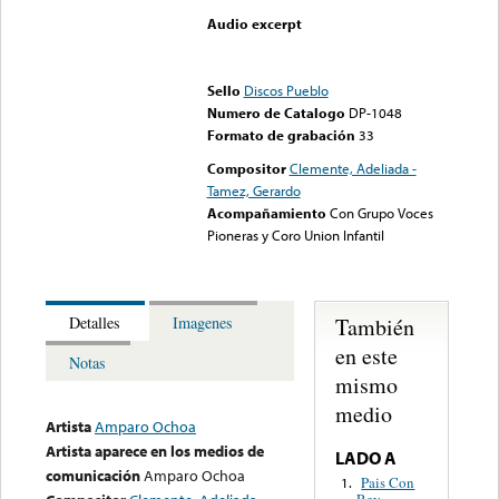
Audio excerpt
Error loading media: File
could not be played
Sello
Discos Pueblo
Numero de Catalogo
DP-1048
Formato de grabación
33
Compositor
Clemente, Adeliada -
Tamez, Gerardo
Acompañamiento
Con Grupo Voces
Pioneras y Coro Union Infantil
También
Detalles
Imagenes
en este
Notas
mismo
medio
Artista
Amparo Ochoa
Artista aparece en los medios de
LADO A
comunicación
Amparo Ochoa
Pais Con
1.
Rey