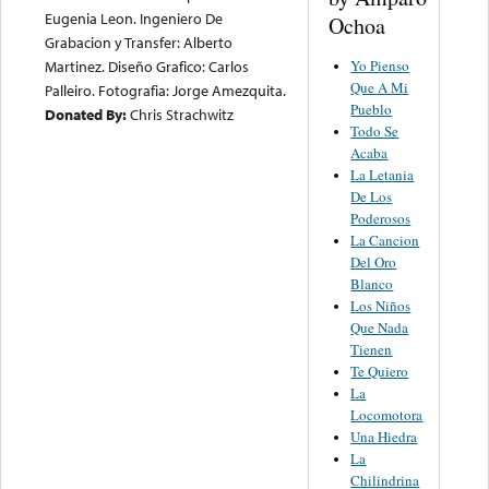
Eugenia Leon. Ingeniero De
Ochoa
Grabacion y Transfer: Alberto
Martinez. Diseño Grafico: Carlos
Yo Pienso
Que A Mi
Palleiro. Fotografia: Jorge Amezquita.
Pueblo
Donated By:
Chris Strachwitz
Todo Se
Acaba
La Letania
De Los
Poderosos
La Cancion
Del Oro
Blanco
Los Niños
Que Nada
Tienen
Te Quiero
La
Locomotora
Una Hiedra
La
Chilindrina