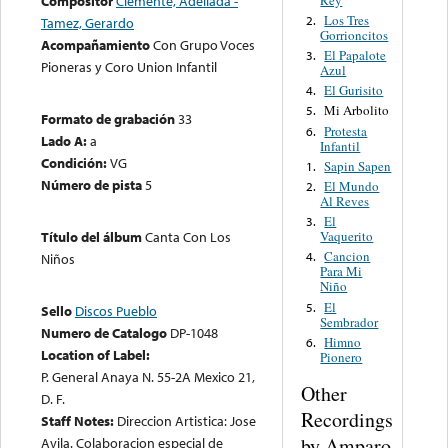
Compositor
Clemente, Adeliada -
Los Tres
2.
Tamez, Gerardo
Gorrioncitos
Acompañamiento
Con Grupo Voces
El Papalote
3.
Pioneras y Coro Union Infantil
Azul
El Gurisito
4.
Mi Arbolito
5.
Formato de grabación
33
Protesta
6.
Lado A:
a
Infantil
Condición:
VG
Sapin Sapen
1.
Número de pista
5
El Mundo
2.
Al Reves
El
3.
Vaquerito
Título del álbum
Canta Con Los
Cancion
4.
Niños
Para Mi
Niño
El
5.
Sello
Discos Pueblo
Sembrador
Numero de Catalogo
DP-1048
Himno
6.
Location of Label:
Pionero
P. General Anaya N. 55-2A Mexico 21,
Other
D. F.
Recordings
Staff Notes:
Direccion Artistica: Jose
by Amparo
Avila. Colaboracion especial de