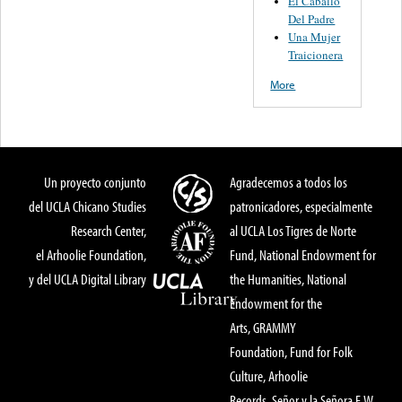
El Caballo
Del Padre
Una Mujer
Traicionera
More
Un proyecto conjunto
Agradecemos a todos los
del UCLA Chicano Studies
patronicadores, especialmente
Research Center,
al UCLA Los Tigres de Norte
el Arhoolie Foundation,
Fund, National Endowment for
y del UCLA Digital Library
the Humanities, National
Endowment for the
Arts, GRAMMY
Foundation, Fund for Folk
Culture, Arhoolie
Records, Señor y la Señora E.W.