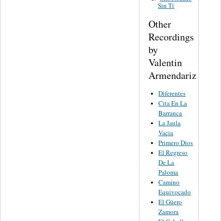
Sin Ti
Other
Recordings
by
Valentin
Armendariz
Diferentes
Cita En La
Barranca
La Jaula
Vacia
Primero Dios
El Regreso
De La
Paloma
Camino
Equivocado
El Güero
Zamora