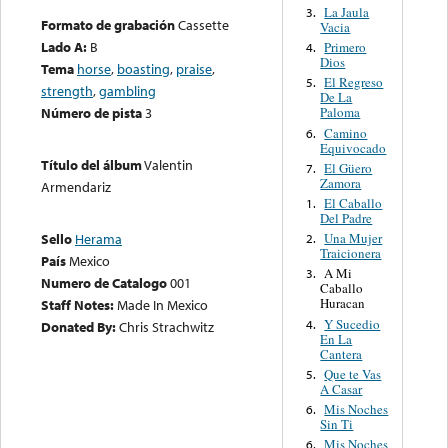
La Jaula
3.
Formato de grabación
Cassette
Vacia
Lado A:
B
Primero
4.
Dios
Tema
horse
,
boasting
,
praise
,
El Regreso
5.
strength
,
gambling
De La
Número de pista
3
Paloma
Camino
6.
Equivocado
Título del álbum
Valentin
El Güero
7.
Zamora
Armendariz
El Caballo
1.
Del Padre
Una Mujer
Sello
Herama
2.
Traicionera
País
Mexico
A Mi
3.
Numero de Catalogo
001
Caballo
Huracan
Staff Notes:
Made In Mexico
Y Sucedio
4.
Donated By:
Chris Strachwitz
En La
Cantera
Que te Vas
5.
A Casar
Mis Noches
6.
Sin Ti
Mis Noches
6.