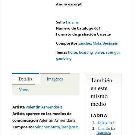
Audio excerpt
Error loading media: File
could not be played
Sello
Herama
Numero de Catalogo
001
Formato de grabación
Cassette
Compositor
Sánchez Mota, Benjamín
Temas
horse
,
boasting
,
praise
,
strength
,
gambling
También
Detalles
Imagenes
en este
Notas
mismo
medio
Artista
Valentin Armendariz
Artista aparece en los medios de
LADO A
comunicación
Valentin Armendariz
Diferentes
1.
Compositor
Sánchez Mota, Benjamín
Cita En La
2.
Barranca