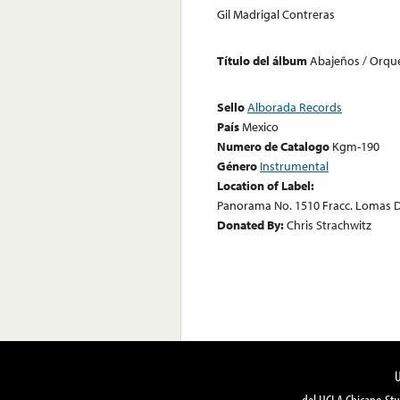
Gil Madrigal Contreras
Título del álbum
Abajeños / Orqu
Sello
Alborada Records
País
Mexico
Numero de Catalogo
Kgm-190
Género
Instrumental
Location of Label:
Panorama No. 1510 Fracc. Lomas D
Donated By:
Chris Strachwitz
del UCLA Chicano Stu