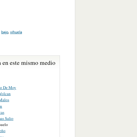
,
bajo
,
vihuela
 en este mismo medio
do De Moy
 Volcan
Malos
on
cas
as Salio
suelo
peño
pa