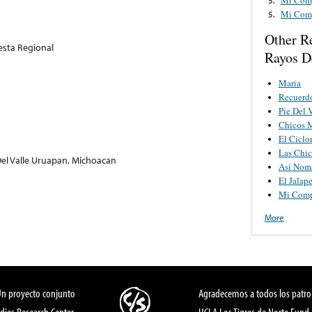
Mi Com
5.
Other R
esta Regional
Rayos D
Maria
Recuerd
Pie Del 
Chicos 
El Ciclo
Las Chic
el Valle Uruapan, Michoacan
Asi Noma
El Jalap
Mi Com
More
Un proyecto conjunto
Agradecemos a todos los patro
dies Research Center,
UCLA Los Tigres de Norte Fund