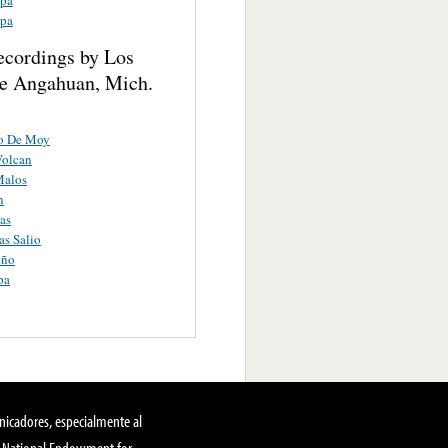
pa
ecordings by Los
e Angahuan, Mich.
o De Moy
Volcan
Malos
n
as
s Salio
eño
pa
nicadores, especialmente al
, National Endowment for