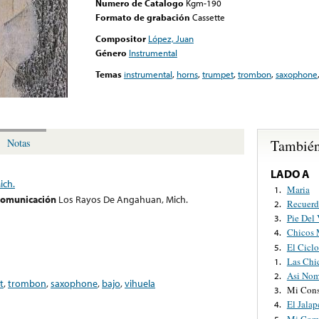
Numero de Catalogo
Kgm-190
Formato de grabación
Cassette
Compositor
López, Juan
Género
Instrumental
Temas
instrumental
,
horns
,
trumpet
,
trombon
,
saxophone
También
Notas
LADO A
ich.
Maria
1.
 comunicación
Los Rayos De Angahuan, Mich.
Recuer
2.
Pie Del
3.
Chicos 
4.
El Cicl
5.
Las Chi
1.
Asi Nom
2.
t
,
trombon
,
saxophone
,
bajo
,
vihuela
Mi Con
3.
El Jala
4.
Mi Com
5.