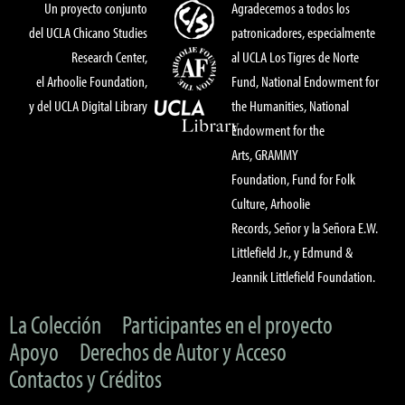
Un proyecto conjunto
Agradecemos a todos los
del UCLA Chicano Studies
patronicadores, especialmente
Research Center,
al UCLA Los Tigres de Norte
el Arhoolie Foundation,
Fund, National Endowment for
y del UCLA Digital Library
the Humanities, National
Endowment for the
Arts, GRAMMY
Foundation, Fund for Folk
Culture, Arhoolie
Records, Señor y la Señora E.W.
Littlefield Jr., y Edmund &
Jeannik Littlefield Foundation.
La Colección
Participantes en el proyecto
Apoyo
Derechos de Autor y Acceso
Contactos y Créditos