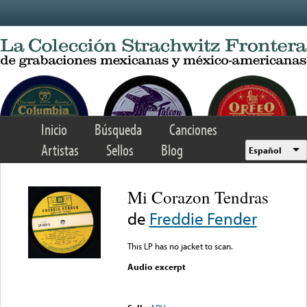
Skip to main content
Inicio
Búsqueda
Canciones
Artistas
Sellos
Blog
Español
Mi Corazon Tendras
de
Freddie Fender
This LP has no jacket to scan.
Audio excerpt
Error loading media: File
could not be played