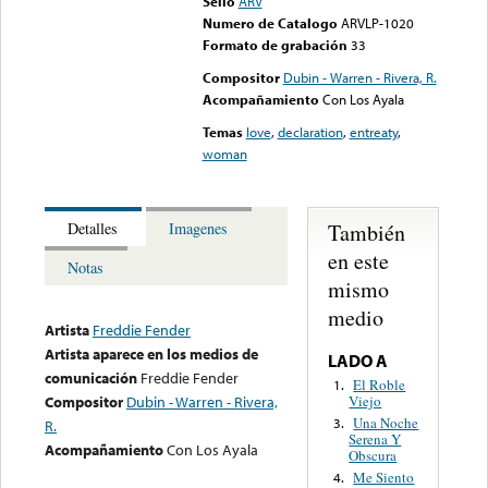
Sello
ARV
Numero de Catalogo
ARVLP-1020
Formato de grabación
33
Compositor
Dubin - Warren - Rivera, R.
Acompañamiento
Con Los Ayala
Temas
love
,
declaration
,
entreaty
,
woman
También
Detalles
Imagenes
en este
Notas
mismo
medio
Artista
Freddie Fender
Artista aparece en los medios de
LADO A
comunicación
Freddie Fender
El Roble
1.
Viejo
Compositor
Dubin - Warren - Rivera,
Una Noche
3.
R.
Serena Y
Acompañamiento
Con Los Ayala
Obscura
Me Siento
4.