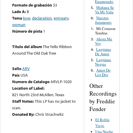
Enamorado
Formato de grabación
33
Mañana Se
5.
Lado A:
B
Va Mi Vida
Tema
love
,
declaration
,
entreaty
,
Nuestro
6.
Juramento
woman
Mi Corazon
1.
Número de pista
1
Tendras
Ahora Me
3.
Voy
Título del álbum
The Yello Ribbon
Lagrimas
4.
Around The Old Oak Tree
De Amor
Lagrimas
5.
Negras
Sello
ARV
Amor De
6.
Los Dos
País
USA
Numero de Catalogo
ARVLP-1020
Other
Location of Label:
Recordings
821 North 23rd McAllen, Texas
by Freddie
Staff Notes:
This LP has no jacket to
Fender
scan.
Donated By:
Chris Strachwitz
El Roble
Viejo
Una Noche