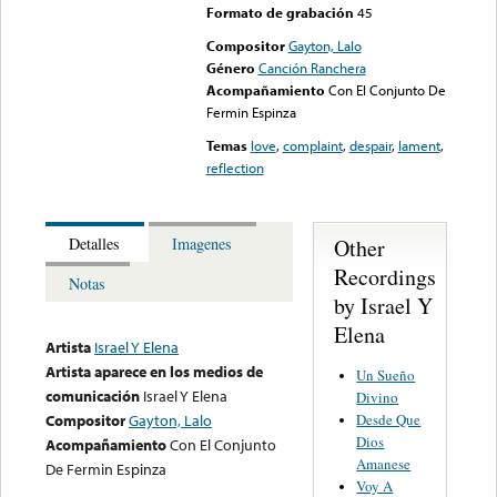
Formato de grabación
45
Compositor
Gayton, Lalo
Género
Canción Ranchera
Acompañamiento
Con El Conjunto De
Fermin Espinza
Temas
love
,
complaint
,
despair
,
lament
,
reflection
Other
Detalles
Imagenes
Recordings
Notas
by Israel Y
Elena
Artista
Israel Y Elena
Artista aparece en los medios de
Un Sueño
comunicación
Israel Y Elena
Divino
Desde Que
Compositor
Gayton, Lalo
Dios
Acompañamiento
Con El Conjunto
Amanese
De Fermin Espinza
Voy A