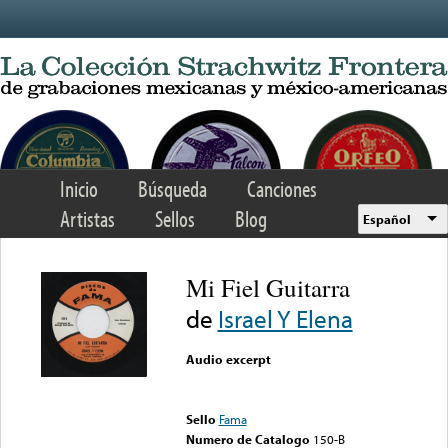
Skip to main content
Inicio
Búsqueda
Canciones
Artistas
Sellos
Blog
Español
Mi Fiel Guitarra
de
Israel Y Elena
Audio excerpt
Error loading media: File
could not be played
Sello
Fama
Numero de Catalogo
150-B