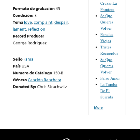
Cruzar La
Formato de grabación
45
Frontera
Condición:
E
Se Que
Quieres
Tema
love
,
complaint
,
despair
,
Volver
lament
,
reflection
Paredes
Record Producer
Viejas
George Rodriguez
Tristes
Recuerdos
Sello
Fama
Se Que
Quieres
País
USA
Volver
Numero de Catalogo
150-B
Falso Amor
Género
Canción Ranchera
La Tumba
Donated By:
Chris Strachwitz
De El
Suicida
More