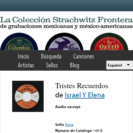
Skip to main content
Inicio
Búsqueda
Canciones
Artistas
Sellos
Blog
Español
Tristes Recuerdos
de
Israel Y Elena
Audio excerpt
Error loading media: File
could not be played
Sello
Fama
Numero de Catalogo
140-B