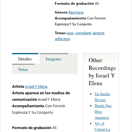
Formato de grabación
45
Género
Ranchera
Acompañamiento
Con Fermin
Espinoza Y Su Conjunto
Temas
love
,
complaint
,
lament
,
reflection
Other
Detalles
Imagenes
Recordings
Notas
by Israel Y
Elena
Artista
Israel Y Elena
Artista aparece en los medios de
Un Sueño
comunicación
Israel Y Elena
Divino
Desde Que
Acompañamiento
Con Fermin
Dios
Espinoza Y Su Conjunto
Amanese
Voy A
Formato de grabación
45
Cruzar La