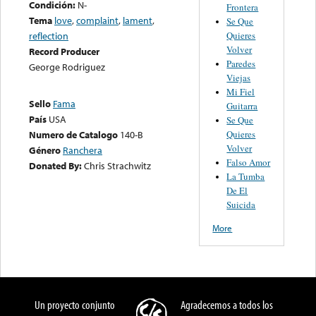
Condición:
N-
Frontera
Tema
love
,
complaint
,
lament
,
Se Que
Quieres
reflection
Volver
Record Producer
Paredes
George Rodriguez
Viejas
Mi Fiel
Sello
Fama
Guitarra
País
USA
Se Que
Quieres
Numero de Catalogo
140-B
Volver
Género
Ranchera
Falso Amor
Donated By:
Chris Strachwitz
La Tumba
De El
Suicida
More
Un proyecto conjunto
Agradecemos a todos los