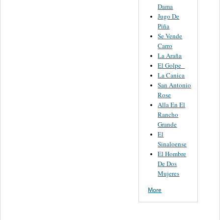
Dama
Jugo De
Piña
Se Vende
Carro
La Araña
El Golpe
La Canica
San Antonio
Rose
Alla En El
Rancho
Grande
El
Sinaloense
El Hombre
De Dos
Mujeres
More