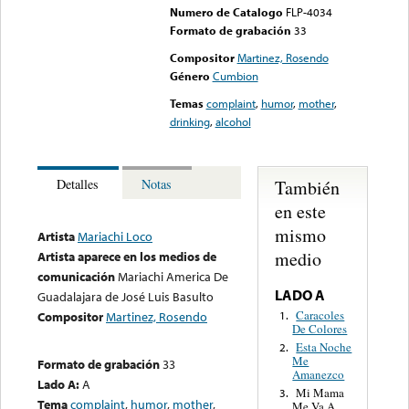
Numero de Catalogo
FLP-4034
Formato de grabación
33
Compositor
Martinez, Rosendo
Género
Cumbion
Temas
complaint
,
humor
,
mother
,
drinking
,
alcohol
También
Detalles
Notas
en este
mismo
Artista
Mariachi Loco
medio
Artista aparece en los medios de
comunicación
Mariachi America De
LADO A
Guadalajara de José Luis Basulto
Caracoles
1.
Compositor
Martinez, Rosendo
De Colores
Esta Noche
2.
Me
Formato de grabación
33
Amanezco
Lado A:
A
Mi Mama
3.
Tema
complaint
,
humor
,
mother
,
Me Va A