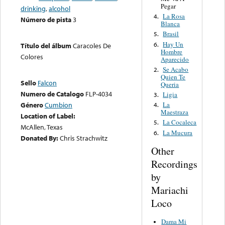
Pegar
drinking
,
alcohol
La Rosa
4.
Número de pista
3
Blanca
Brasil
5.
Hay Un
6.
Título del álbum
Caracoles De
Hombre
Colores
Aparecido
Se Acabo
2.
Quien Te
Sello
Falcon
Queria
Numero de Catalogo
FLP-4034
Ligia
3.
Género
Cumbion
La
4.
Maestraza
Location of Label:
La Cocaleca
5.
McAllen, Texas
La Mucura
6.
Donated By:
Chris Strachwitz
Other
Recordings
by
Mariachi
Loco
Dama Mi