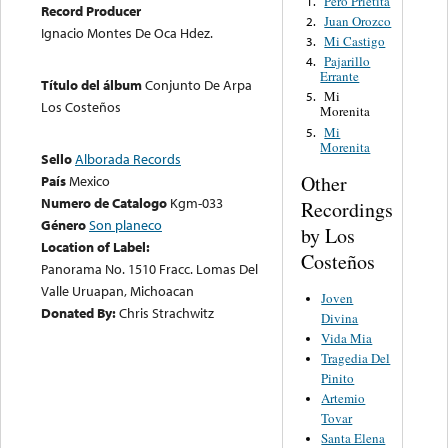
Pero Prietita
1.
Record Producer
Juan Orozco
2.
Ignacio Montes De Oca Hdez.
Mi Castigo
3.
Pajarillo
4.
Errante
Título del álbum
Conjunto De Arpa
Mi
5.
Los Costeños
Morenita
Mi
5.
Morenita
Sello
Alborada Records
Other
País
Mexico
Numero de Catalogo
Kgm-033
Recordings
Género
Son planeco
by Los
Location of Label:
Costeños
Panorama No. 1510 Fracc. Lomas Del
Valle Uruapan, Michoacan
Joven
Donated By:
Chris Strachwitz
Divina
Vida Mia
Tragedia Del
Pinito
Artemio
Tovar
Santa Elena