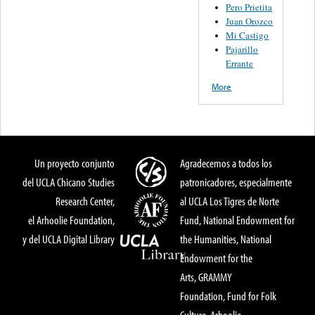
Pero Prietita
Juan Orozco
Mi Castigo
Pajarillo
Errante
More
Un proyecto conjunto
Agradecemos a todos los
del UCLA Chicano Studies
patronicadores, especialmente
Research Center,
al UCLA Los Tigres de Norte
el Arhoolie Foundation,
Fund, National Endowment for
y del UCLA Digital Library
the Humanities, National
Endowment for the
Arts, GRAMMY
Foundation, Fund for Folk
Culture, Arhoolie