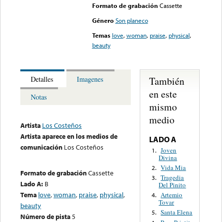
Formato de grabación
Cassette
Género
Son planeco
Temas
love
,
woman
,
praise
,
physical
,
beauty
También
Detalles
Imagenes
en este
Notas
mismo
medio
Artista
Los Costeños
Artista aparece en los medios de
LADO A
comunicación
Los Costeños
Joven
1.
Divina
Vida Mia
2.
Formato de grabación
Cassette
Tragedia
3.
Lado A:
B
Del Pinito
Tema
love
,
woman
,
praise
,
physical
,
Artemio
4.
Tovar
beauty
Santa Elena
5.
Número de pista
5