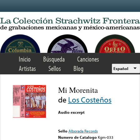
Skip to main content
Inicio
Búsqueda
Canciones
Artistas
Sellos
Blog
Español
Mi Morenita
de
Los Costeños
Audio excerpt
Error loading media: File
could not be played
Sello
Alborada Records
Numero de Catalogo
Kgm-033