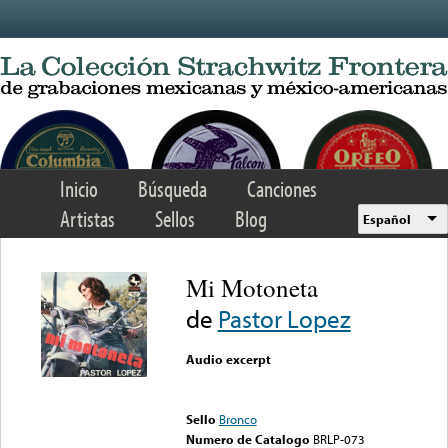
Skip to main content
Inicio
Búsqueda
Canciones
Artistas
Sellos
Blog
Español
Mi Motoneta
de
Pastor Lopez
Audio excerpt
Error loading media: File
could not be played
Sello
Bronco
Numero de Catalogo
BRLP-073