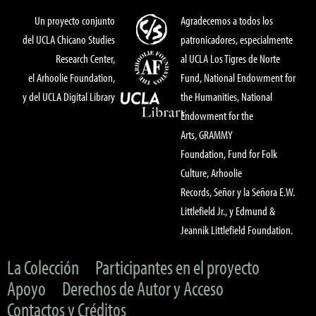
Un proyecto conjunto
Agradecemos a todos los
del UCLA Chicano Studies
patronicadores, especialmente
Research Center,
al UCLA Los Tigres de Norte
el Arhoolie Foundation,
Fund, National Endowment for
y del UCLA Digital Library
the Humanities, National
Endowment for the
Arts, GRAMMY
Foundation, Fund for Folk
Culture, Arhoolie
Records, Señor y la Señora E.W.
Littlefield Jr., y Edmund &
Jeannik Littlefield Foundation.
La Colección
Participantes en el proyecto
Apoyo
Derechos de Autor y Acceso
Contactos y Créditos