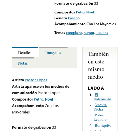
Formato de grabación
33
Compositor
Petro, Noel
Género
Paseito
Acompañamiento
Con Los Mayorales
Temas
complaint
,
humor
,
luxuries
También
Detalles
Imagenes
en este
Notas
mismo
medio
Artista
Pastor Lopez
Artista aparece en los medios de
LADO A
comunicación
Pastor Lopez
El
1.
Halconcito
Compositor
Petro, Noel
Nuestra
2.
Acompañamiento
Con Los
Dicha
Mayorales
Pobre
3.
Leandro
Borriquito
4.
Formato de grabación
33