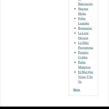
Halconcito
Nuestra
Dicha
Pobre
Leandro
Borriquito
La Lora
Grosera
La Niña
Preguntona
Pajarito
Colibri
Pobre
Mariposa
El Mar Que
Viene Y Se
Va
More