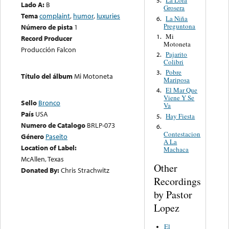
La Lora
5.
Lado A:
B
Grosera
Tema
complaint
,
humor
,
luxuries
La Niña
6.
Preguntona
Número de pista
1
Mi
1.
Record Producer
Motoneta
Producción Falcon
Pajarito
2.
Colibri
Pobre
3.
Título del álbum
Mi Motoneta
Mariposa
El Mar Que
4.
Viene Y Se
Sello
Bronco
Va
País
USA
Hay Fiesta
5.
Numero de Catalogo
BRLP-073
6.
Contestacion
Género
Paseito
A La
Location of Label:
Machaca
McAllen, Texas
Other
Donated By:
Chris Strachwitz
Recordings
by Pastor
Lopez
El