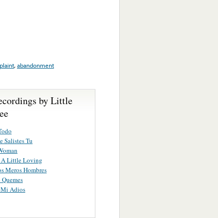
laint
,
abandonment
cordings by Little
ee
Todo
 Salistes Tu
 Woman
A Little Loving
s Meros Hombres
e Quemes
 Mi Adios