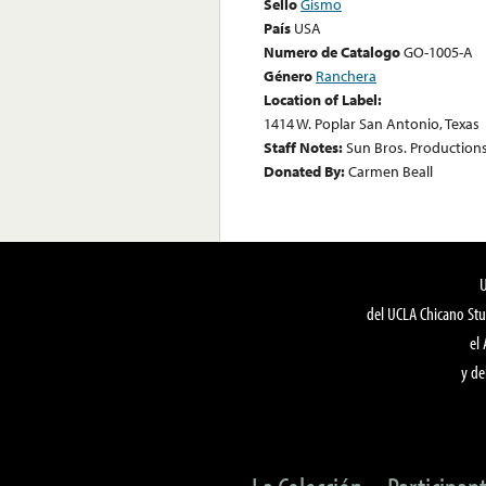
Sello
Gismo
País
USA
Numero de Catalogo
GO-1005-A
Género
Ranchera
Location of Label:
1414 W. Poplar San Antonio, Texas
Staff Notes:
Sun Bros. Production
Donated By:
Carmen Beall
del UCLA Chicano Stu
el
y de