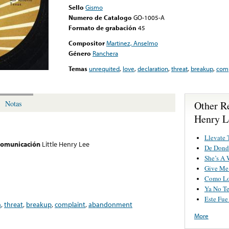
Sello
Gismo
Numero de Catalogo
GO-1005-A
Formato de grabación
45
Compositor
Martinez, Anselmo
Género
Ranchera
Temas
unrequited
,
love
,
declaration
,
threat
,
breakup
,
comp
Other Re
Notas
Henry L
Llevate 
 comunicación
Little Henry Lee
De Donde
She’s A
Give Me 
Como Lo
Ya No T
Este Fue
n
,
threat
,
breakup
,
complaint
,
abandonment
More