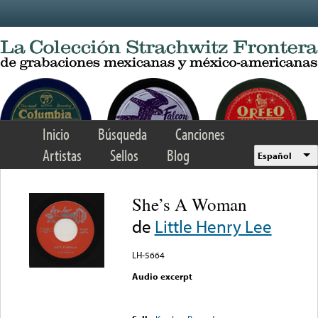
Skip to main content
Inicio
Búsqueda
Canciones
Artistas
Sellos
Blog
Español
She’s A Woman
de
Little Henry Lee
LH-5664
Audio excerpt
Error loading media: File
could not be played