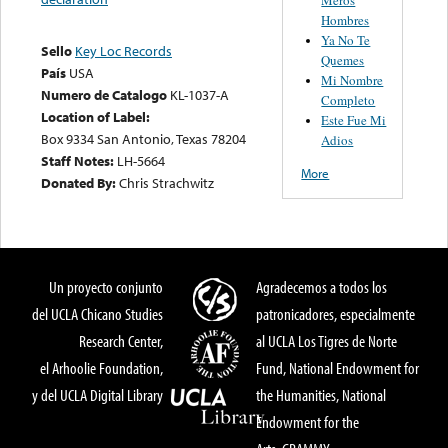
Hombres
Ya No Te
Sello
Key Loc Records
Quemes
País
USA
Mi Nombre
Numero de Catalogo
KL-1037-A
Completo
Location of Label:
Este Fue Mi
Box 9334 San Antonio, Texas 78204
Adios
Staff Notes:
LH-5664
More
Donated By:
Chris Strachwitz
Un proyecto conjunto
Agradecemos a todos los
del UCLA Chicano Studies
patronicadores, especialmente
Research Center,
al UCLA Los Tigres de Norte
el Arhoolie Foundation,
Fund, National Endowment for
y del UCLA Digital Library
the Humanities, National
Endowment for the