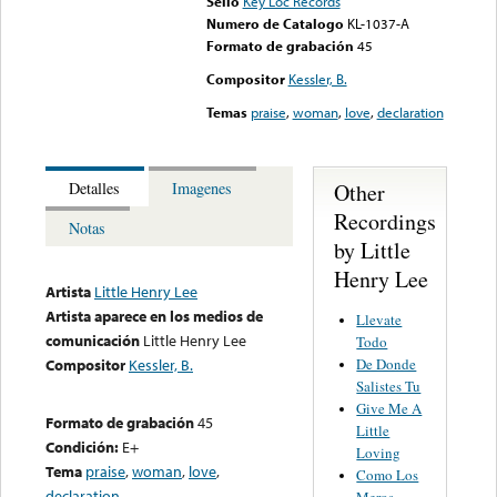
Sello
Key Loc Records
Numero de Catalogo
KL-1037-A
Formato de grabación
45
Compositor
Kessler, B.
Temas
praise
,
woman
,
love
,
declaration
Other
Detalles
Imagenes
Recordings
Notas
by Little
Henry Lee
Artista
Little Henry Lee
Artista aparece en los medios de
Llevate
comunicación
Little Henry Lee
Todo
De Donde
Compositor
Kessler, B.
Salistes Tu
Give Me A
Formato de grabación
45
Little
Condición:
E+
Loving
Tema
praise
,
woman
,
love
,
Como Los
declaration
Meros