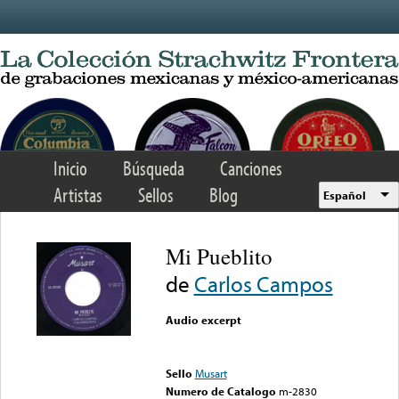
Skip to main content
Inicio
Búsqueda
Canciones
Artistas
Sellos
Blog
Español
Mi Pueblito
de
Carlos Campos
Audio excerpt
Error loading media: File
could not be played
Sello
Musart
Numero de Catalogo
m-2830