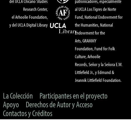
del UCLA Chicano Studies
patronicadores, especialmente
Research Center,
al UCLA Los Tigres de Norte
el Arhoolie Foundation,
Fund, National Endowment for
y del UCLA Digital Library
the Humanities, National
Endowment for the
Arts, GRAMMY
Foundation, Fund for Folk
Culture, Arhoolie
Records, Señor y la Señora E.W.
Littlefield Jr., y Edmund &
Jeannik Littlefield Foundation.
La Colección
Participantes en el proyecto
Apoyo
Derechos de Autor y Acceso
Contactos y Créditos
© 2022 UC Regents & The Arhoolie Foundation