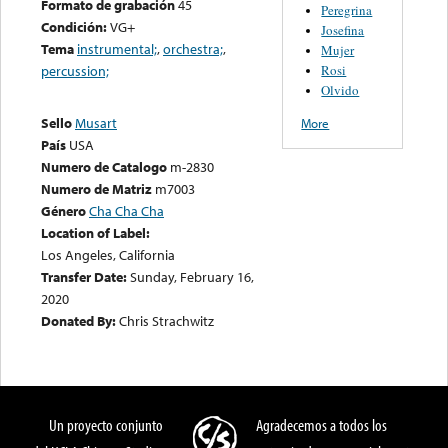
Formato de grabación
45
Peregrina
Condición:
VG+
Josefina
Tema
instrumental;
,
orchestra;
,
Mujer
Rosi
percussion;
Olvido
Sello
Musart
More
País
USA
Numero de Catalogo
m-2830
Numero de Matriz
m7003
Género
Cha Cha Cha
Location of Label:
Los Angeles, California
Transfer Date:
Sunday, February 16,
2020
Donated By:
Chris Strachwitz
Un proyecto conjunto
Agradecemos a todos los