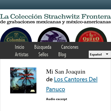
Skip to main content
Inicio
Búsqueda
Canciones
Artistas
Sellos
Blog
Español
Mi San Joaquin
de
Los Cantores Del
Panuco
Audio excerpt
Error loading media: File
could not be played