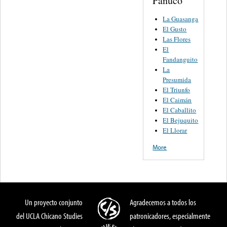
Panuco
La Guasanga
El Gusto
Las Flores
El
Fandanguito
La
Presumida
El Triunfo
El Caimán
El Caballito
El Bejuquito
El Llorar
More
Un proyecto conjunto
Agradecemos a todos los
del UCLA Chicano Studies
patronicadores, especialmente