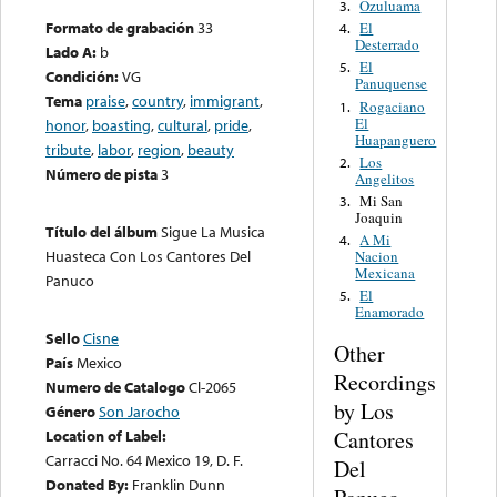
Ozuluama
3.
Formato de grabación
33
El
4.
Desterrado
Lado A:
b
El
5.
Condición:
VG
Panuquense
Tema
praise
,
country
,
immigrant
,
Rogaciano
1.
El
honor
,
boasting
,
cultural
,
pride
,
Huapanguero
tribute
,
labor
,
region
,
beauty
Los
2.
Número de pista
3
Angelitos
Mi San
3.
Joaquin
Título del álbum
Sigue La Musica
A Mi
4.
Huasteca Con Los Cantores Del
Nacion
Mexicana
Panuco
El
5.
Enamorado
Sello
Cisne
Other
País
Mexico
Recordings
Numero de Catalogo
Cl-2065
by Los
Género
Son Jarocho
Cantores
Location of Label:
Carracci No. 64 Mexico 19, D. F.
Del
Donated By:
Franklin Dunn