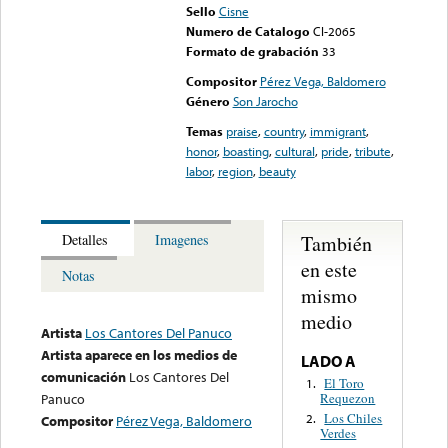
Sello
Cisne
Numero de Catalogo
Cl-2065
Formato de grabación
33
Compositor
Pérez Vega, Baldomero
Género
Son Jarocho
Temas
praise
,
country
,
immigrant
,
honor
,
boasting
,
cultural
,
pride
,
tribute
,
labor
,
region
,
beauty
También
Detalles
Imagenes
en este
Notas
mismo
medio
Artista
Los Cantores Del Panuco
Artista aparece en los medios de
LADO A
comunicación
Los Cantores Del
El Toro
1.
Requezon
Panuco
Los Chiles
2.
Compositor
Pérez Vega, Baldomero
Verdes