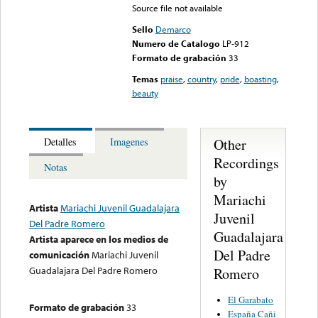
Source file not available
Sello
Demarco
Numero de Catalogo
LP-912
Formato de grabación
33
Temas
praise
,
country
,
pride
,
boasting
,
beauty
Other
Detalles
Imagenes
Recordings
Notas
by
Mariachi
Artista
Mariachi Juvenil Guadalajara
Juvenil
Del Padre Romero
Guadalajara
Artista aparece en los medios de
Del Padre
comunicación
Mariachi Juvenil
Guadalajara Del Padre Romero
Romero
El Garabato
Formato de grabación
33
España Cañi