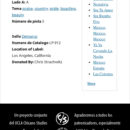
Lado A:
A
Nostalgia
Tema
praise
,
country
,
pride
,
boasting
,
Sin Tu Amor
beauty
Sin Rumbo
Número de pista
5
Fijo
Mexico,
Mexico,
Sello
Demarco
Mexico
Numero de Catalogo
LP-912
Ya Va
Location of Label:
Cayendo La
Los Angeles, California
Noche
Donated By:
Chris Strachwitz
Mexico
España
Las Cotorras
More
Un proyecto conjunto
Agradecemos a todos los
del UCLA Chicano Studies
patronicadores, especialmente