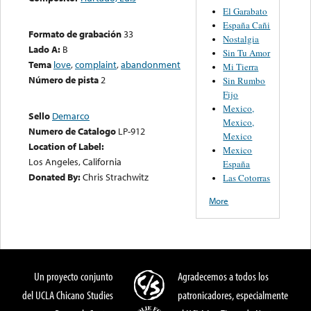
El Garabato
España Cañi
Formato de grabación
33
Nostalgia
Lado A:
B
Sin Tu Amor
Tema
love
,
complaint
,
abandonment
Mi Tierra
Número de pista
2
Sin Rumbo
Fijo
Mexico,
Sello
Demarco
Mexico,
Numero de Catalogo
LP-912
Mexico
Location of Label:
Mexico
Los Angeles, California
España
Donated By:
Chris Strachwitz
Las Cotorras
More
Un proyecto conjunto
Agradecemos a todos los
del UCLA Chicano Studies
patronicadores, especialmente