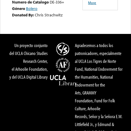
Numero de Catalogo
DE-336+
More
Género
Bolero
Donated By:
Chris Strachwitz
Un proyecto conjunto
Agradecemos a todos los
del UCLA Chicano Studies
patronicadores, especialmente
Research Center,
al UCLA Los Tigres de Norte
el Arhoolie Foundation,
Fund, National Endowment for
y del UCLA Digital Library
the Humanities, National
Endowment for the
Arts, GRAMMY
Foundation, Fund for Folk
Culture, Arhoolie
Records, Señor y la Señora E.W.
Littlefield Jr., y Edmund &