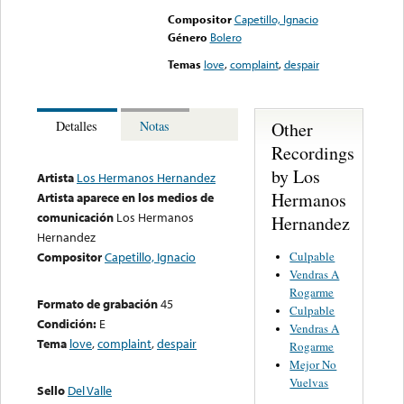
Compositor
Capetillo, Ignacio
Género
Bolero
Temas
love
,
complaint
,
despair
Other
Detalles
Notas
Recordings
by Los
Artista
Los Hermanos Hernandez
Hermanos
Artista aparece en los medios de
comunicación
Los Hermanos
Hernandez
Hernandez
Culpable
Compositor
Capetillo, Ignacio
Vendras A
Rogarme
Formato de grabación
45
Culpable
Condición:
E
Vendras A
Tema
love
,
complaint
,
despair
Rogarme
Mejor No
Vuelvas
Sello
Del Valle