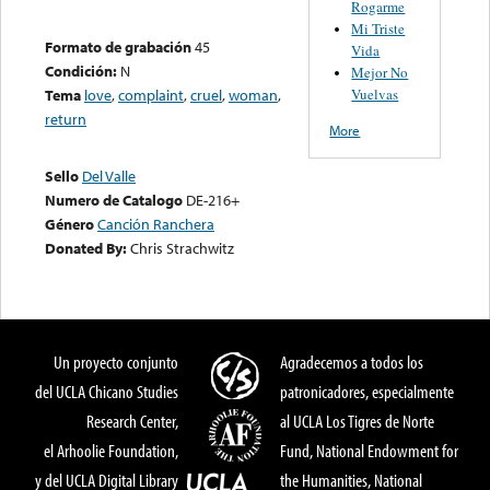
Rogarme
Mi Triste
Formato de grabación
45
Vida
Condición:
N
Mejor No
Vuelvas
Tema
love
,
complaint
,
cruel
,
woman
,
return
More
Sello
Del Valle
Numero de Catalogo
DE-216+
Género
Canción Ranchera
Donated By:
Chris Strachwitz
Un proyecto conjunto
Agradecemos a todos los
del UCLA Chicano Studies
patronicadores, especialmente
Research Center,
al UCLA Los Tigres de Norte
el Arhoolie Foundation,
Fund, National Endowment for
y del UCLA Digital Library
the Humanities, National