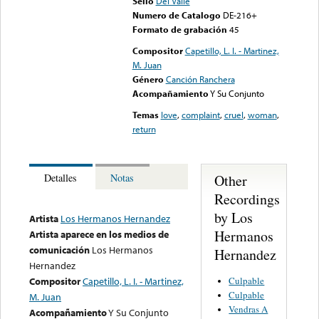
Sello
Del Valle
Numero de Catalogo
DE-216+
Formato de grabación
45
Compositor
Capetillo, L. I. - Martinez,
M. Juan
Género
Canción Ranchera
Acompañamiento
Y Su Conjunto
Temas
love
,
complaint
,
cruel
,
woman
,
return
Other
Detalles
Notas
Recordings
by Los
Artista
Los Hermanos Hernandez
Hermanos
Artista aparece en los medios de
comunicación
Los Hermanos
Hernandez
Hernandez
Culpable
Compositor
Capetillo, L. I. - Martinez,
Culpable
M. Juan
Vendras A
Acompañamiento
Y Su Conjunto