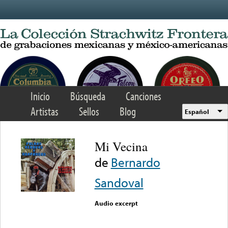
Skip to main content
Inicio
Búsqueda
Canciones
Artistas
Sellos
Blog
Español
Mi Vecina
de
Bernardo
Sandoval
Audio excerpt
Error loading media: File
could not be played