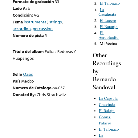
Formato de grabación
33
El Talonazo
5.
Lado A:
b
La
1.
Cacahuata
Condición:
VG
El Lucero
2.
Tema
instrumental
,
strings
,
El Naranjo
3.
accordion
,
percussion
El
4.
Número de pista
5
Aeroplanito
Mi Vecina
5.
Título del álbum
Polkas Redovas Y
Other
Huapangos
Recordings
by
Sello
Oasis
Bernardo
País
Mexico
Sandoval
Numero de Catalogo
oa-057
Donated By:
Chris Strachwitz
La Capsula
Chevinda
El Balaju
Gomez
Palacio
El Talonazo
La