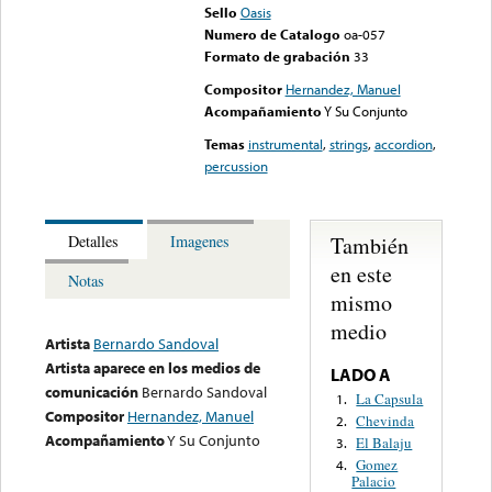
Sello
Oasis
Numero de Catalogo
oa-057
Formato de grabación
33
Compositor
Hernandez, Manuel
Acompañamiento
Y Su Conjunto
Temas
instrumental
,
strings
,
accordion
,
percussion
También
Detalles
Imagenes
en este
Notas
mismo
medio
Artista
Bernardo Sandoval
Artista aparece en los medios de
LADO A
comunicación
Bernardo Sandoval
La Capsula
1.
Compositor
Hernandez, Manuel
Chevinda
2.
Acompañamiento
Y Su Conjunto
El Balaju
3.
Gomez
4.
Palacio