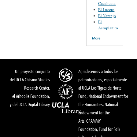
Cacahuata
El Lucero
El Naranjo
El
Aeroplanito
More
Un proyecto conjunto
Agradecemos a todos los
del UCLA Chicano Studies
patronicadores, especialmente
Research Center,
al UCLA Los Tigres de Norte
el Arhoolie Foundation,
Fund, National Endowment for
y del UCLA Digital Library
the Humanities, National
Endowment for the
Arts, GRAMMY
Foundation, Fund for Folk