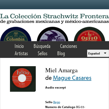
Skip to main content
Inicio
Búsqueda
Canciones
Artistas
Sellos
Blog
Español
Miel Amarga
de
Mague Casares
Audio excerpt
Error loading media: File
could not be played
Sello
Bego
Numero de Catalogo
BG-03-