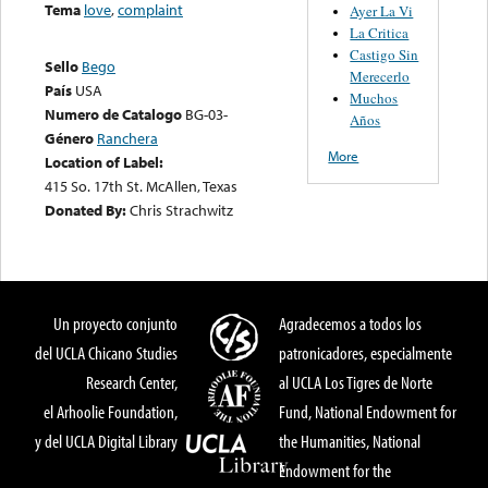
Tema
love
,
complaint
Ayer La Vi
La Critica
Castigo Sin
Sello
Bego
Merecerlo
País
USA
Muchos
Numero de Catalogo
BG-03-
Años
Género
Ranchera
More
Location of Label:
415 So. 17th St. McAllen, Texas
Donated By:
Chris Strachwitz
Un proyecto conjunto
Agradecemos a todos los
del UCLA Chicano Studies
patronicadores, especialmente
Research Center,
al UCLA Los Tigres de Norte
el Arhoolie Foundation,
Fund, National Endowment for
y del UCLA Digital Library
the Humanities, National
Endowment for the