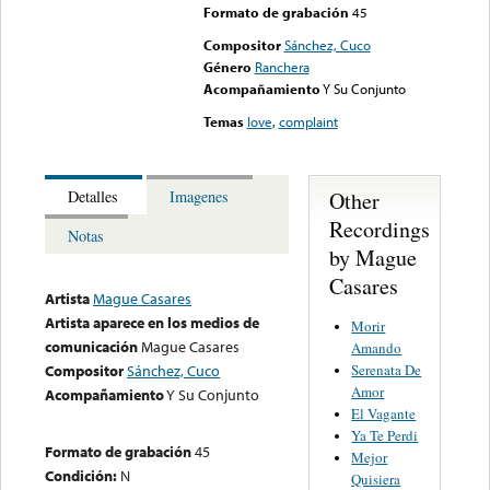
Formato de grabación
45
Compositor
Sánchez, Cuco
Género
Ranchera
Acompañamiento
Y Su Conjunto
Temas
love
,
complaint
Other
Detalles
Imagenes
Recordings
Notas
by Mague
Casares
Artista
Mague Casares
Artista aparece en los medios de
Morir
comunicación
Mague Casares
Amando
Serenata De
Compositor
Sánchez, Cuco
Amor
Acompañamiento
Y Su Conjunto
El Vagante
Ya Te Perdi
Formato de grabación
45
Mejor
Condición:
N
Quisiera