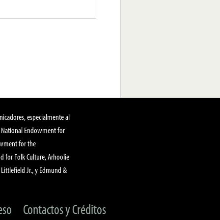
nicadores, especialmente al
, National Endowment for
owment for the
 for Folk Culture, Arhoolie
Littlefield Jr., y Edmund &
eso
Contactos y Créditos