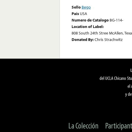
Sello
Bego
País
USA
Numero de Catalogo
BG-114-
Location of Label:
808 South 24th Stree McAllen, Texa
Donated By:
Chris Strachwitz
del UCLA Chicano Stu
el
y de
La Colección
Participan