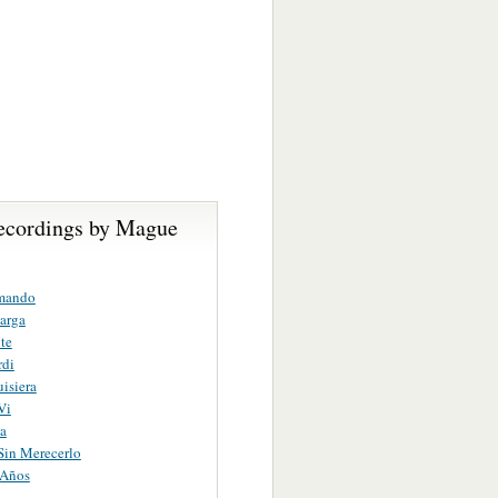
ecordings by Mague
mando
arga
te
rdi
isiera
Vi
ca
Sin Merecerlo
Años