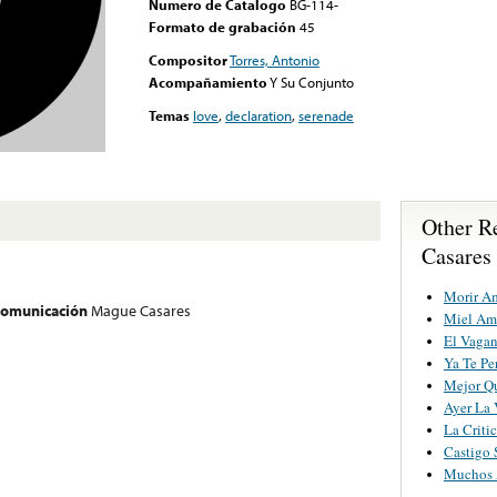
Numero de Catalogo
BG-114-
Formato de grabación
45
Compositor
Torres, Antonio
Acompañamiento
Y Su Conjunto
Temas
love
,
declaration
,
serenade
Other R
Casares
Morir A
 comunicación
Mague Casares
Miel Am
El Vagan
Ya Te Pe
Mejor Qu
Ayer La 
La Criti
Castigo 
Muchos 