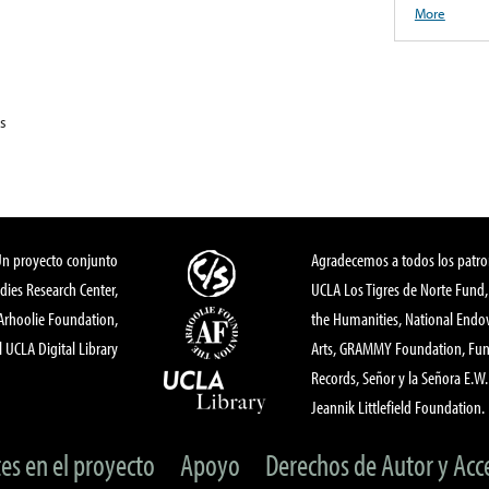
More
s
Un proyecto conjunto
Agradecemos a todos los patro
dies Research Center,
UCLA Los Tigres de Norte Fund
 Arhoolie Foundation,
the Humanities, National End
l UCLA Digital Library
Arts, GRAMMY Foundation, Fund
Records, Señor y la Señora E.W. 
Jeannik Littlefield Foundation.
tes en el proyecto
Apoyo
Derechos de Autor y Acc