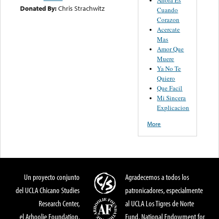
Donated By:
Chris Strachwitz
Cuando
Corazon
Acercate
Mas
Amor Que
Muere
Ya No Te
Quiero
Que Facil
Mi Sincera
Explicacion
More
Un proyecto conjunto
Agradecemos a todos los
del UCLA Chicano Studies
patronicadores, especialmente
Research Center,
al UCLA Los Tigres de Norte
el Arhoolie Foundation,
Fund, National Endowment for