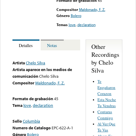
Formato de grabación
45
Compositor
Maldonado, F. Z.
Género
Bolero
Temas
love
,
declaration
Other
Detalles
Notas
Recordings
by Chelo
Artista
Chelo Silva
Silva
Artista aparece en los medios de
comunicación
Chelo Silva
Te
Compositor
Maldonado, F. Z.
Engañaron
Corazon
Formato de grabación
45
Esta Noche
Tema
love
,
declaration
Tu Vendras
Contaras
Conmigo
Sello
Columbia
Al Ver Que
Numero de Catalogo
EPC-622-A-1
Te Vas
Género
Bolero
Ahora Es