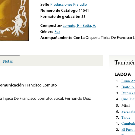
Sello
Producciones Preludio
Numero de Catalogo
11041
Formato de grabación
33
Compositor
Lomuto, F. - Botta, A.
Género
Fox
Acompañamiento
Con La Orquesta Tipica De Francisco 
También
Notas
LADO A
Luna Ar
1.
 comunicación
Francisco Lomuto
Bartolo 
2.
Petrusk
3.
 Tipica De Francisco Lomuto, vocal: Fernando Diaz
Que Tie
4.
Mimi
5.
Serenat
6.
Tarde
7.
Cambal
1.
El Paso 
2.