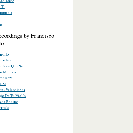
do Tarde
 Ti
tramano
a
do
ecordings by Francisco
to
iollo
abalera
 Decir Que No
an Muñeca
chicera
e Si
ras Valencianas
jo De Tu Violín
cas Bonitas
errada