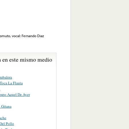
Lomuto, vocal: Fernando Diaz
 en este mismo medio
rabalera
Toca La Flauta
a
mpo Aquel De Ayer
a Gitana
ache
Del Pollo