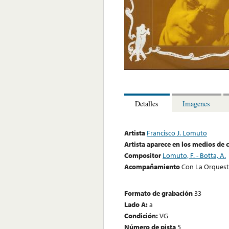
Detalles
Imagenes
Artista
Francisco J. Lomuto
Artista aparece en los medios de
Compositor
Lomuto, F. - Botta, A.
Acompañamiento
Con La Orquesta
Formato de grabación
33
Lado A:
a
Condición:
VG
Número de pista
5