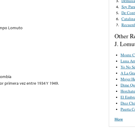
Demasia
3.
Soy Para
4.
De Con
5.
Catalin
6.
Recuer
7.
iempo Lomuto
Other R
J. Lomu
Monte Cr
Luna Arr
Yo No Sé
A La Gr
lombia
Mujer He
r primera vez entre 1934 Y 1949.
Dime Qu
Horchate
El Embru
Diez Chi
Puerta C
More