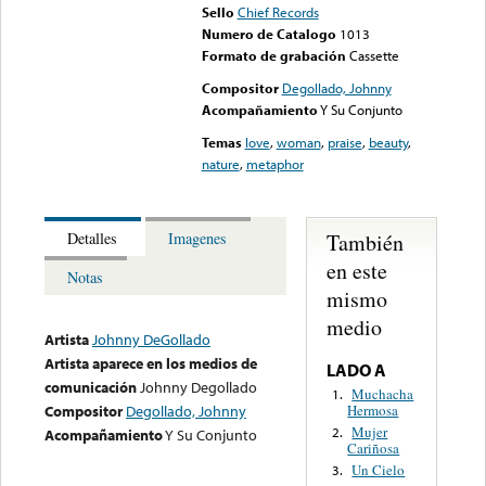
Sello
Chief Records
Numero de Catalogo
1013
Formato de grabación
Cassette
Compositor
Degollado, Johnny
Acompañamiento
Y Su Conjunto
Temas
love
,
woman
,
praise
,
beauty
,
nature
,
metaphor
También
Detalles
Imagenes
en este
Notas
mismo
medio
Artista
Johnny DeGollado
Artista aparece en los medios de
LADO A
comunicación
Johnny Degollado
Muchacha
1.
Hermosa
Compositor
Degollado, Johnny
Mujer
2.
Acompañamiento
Y Su Conjunto
Cariñosa
Un Cielo
3.