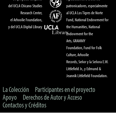
del UCLA Chicano Studies
patronicadores, especialmente
Research Center,
al UCLA Los Tigres de Norte
el Arhoolie Foundation,
Fund, National Endowment for
y del UCLA Digital Library
the Humanities, National
Endowment for the
Arts, GRAMMY
Foundation, Fund for Folk
Culture, Arhoolie
Records, Señor y la Señora E.W.
Littlefield Jr., y Edmund &
Jeannik Littlefield Foundation.
La Colección
Participantes en el proyecto
Apoyo
Derechos de Autor y Acceso
Contactos y Créditos