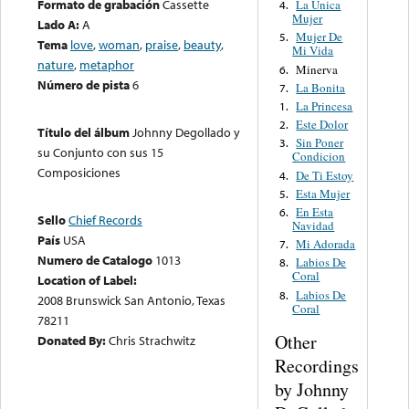
Formato de grabación
Cassette
La Unica
4.
Mujer
Lado A:
A
Mujer De
5.
Tema
love
,
woman
,
praise
,
beauty
,
Mi Vida
nature
,
metaphor
Minerva
6.
Número de pista
6
La Bonita
7.
La Princesa
1.
Este Dolor
2.
Título del álbum
Johnny Degollado y
Sin Poner
3.
su Conjunto con sus 15
Condicion
Composiciones
De Ti Estoy
4.
Esta Mujer
5.
En Esta
6.
Sello
Chief Records
Navidad
País
USA
Mi Adorada
7.
Numero de Catalogo
1013
Labios De
8.
Coral
Location of Label:
Labios De
8.
2008 Brunswick San Antonio, Texas
Coral
78211
Other
Donated By:
Chris Strachwitz
Recordings
by Johnny