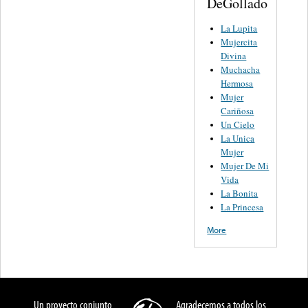
DeGollado
La Lupita
Mujercita
Divina
Muchacha
Hermosa
Mujer
Cariñosa
Un Cielo
La Unica
Mujer
Mujer De Mi
Vida
La Bonita
La Princesa
More
Un proyecto conjunto
Agradecemos a todos los