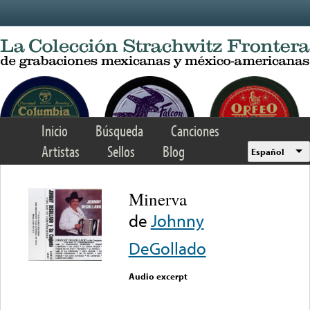
Skip to main content
Inicio
Búsqueda
Canciones
Artistas
Sellos
Blog
Español
Minerva
de
Johnny
DeGollado
Audio excerpt
Error loading media: File
could not be played