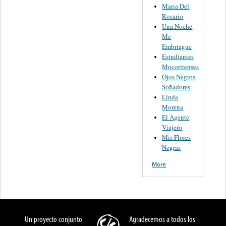
Maria Del
Rosario
Una Noche
Me
Embriague
Estudiantes
Mocoritenses
Ojos Negros
Soñadores
Linda
Morena
El Agente
Viajero
Mis Flores
Negras
More
Un proyecto conjunto
Agradecemos a todos los