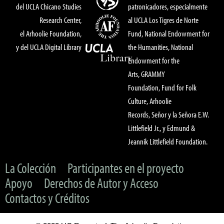
del UCLA Chicano Studies
patronicadores, especialmente
Research Center,
al UCLA Los Tigres de Norte
el Arhoolie Foundation,
Fund, National Endowment for
y del UCLA Digital Library
the Humanities, National
Endowment for the
Arts, GRAMMY
Foundation, Fund for Folk
Culture, Arhoolie
Records, Señor y la Señora E.W.
Littlefield Jr., y Edmund &
Jeannik Littlefield Foundation.
La Colección
Participantes en el proyecto
Apoyo
Derechos de Autor y Acceso
Contactos y Créditos