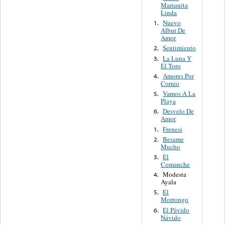
Mariquita
Linda
Nuevo
1.
Albur De
Amor
Sentimiento
2.
La Luna Y
3.
El Toro
Amores Por
4.
Correo
Vamos A La
5.
Playa
Desvelo De
6.
Amor
Frenesi
1.
Besame
2.
Mucho
El
3.
Comanche
Modesta
4.
Ayala
El
5.
Morrongo
El Pávido
6.
Návido