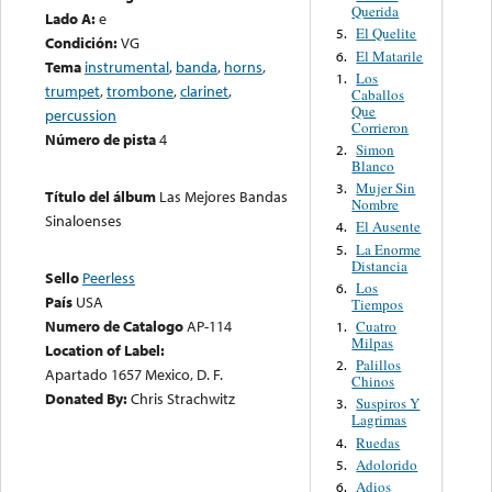
Querida
Lado A:
e
El Quelite
5.
Condición:
VG
El Matarile
6.
Tema
instrumental
,
banda
,
horns
,
Los
1.
trumpet
,
trombone
,
clarinet
,
Caballos
Que
percussion
Corrieron
Número de pista
4
Simon
2.
Blanco
Mujer Sin
3.
Título del álbum
Las Mejores Bandas
Nombre
Sinaloenses
El Ausente
4.
La Enorme
5.
Distancia
Sello
Peerless
Los
6.
País
USA
Tiempos
Numero de Catalogo
AP-114
Cuatro
1.
Milpas
Location of Label:
Palillos
2.
Apartado 1657 Mexico, D. F.
Chinos
Donated By:
Chris Strachwitz
Suspiros Y
3.
Lagrimas
Ruedas
4.
Adolorido
5.
Adios
6.