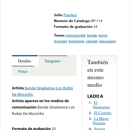
Error loading media: File
could not be played
Sello
Peerless
Numero de Catalogo
AP-114
Formato de grabación
33
Temas
instrumental
,
banda
,
horns
,
trumpet
,
trombone
,
clarinet
,
percussion
También
Detalles
Imagenes
en este
Notas
mismo
medio
Artista
Banda Sinaloense Los Rubio
De Mocorito
LADO A
Artista aparece en los medios de
El
1.
Sinaloense
comunicación
Banda Sinaloense Los
El Costeño
2.
Rubio De Mocorito
La Mujer
3.
Paseada
Formato de grabación
33
Sonora
4.