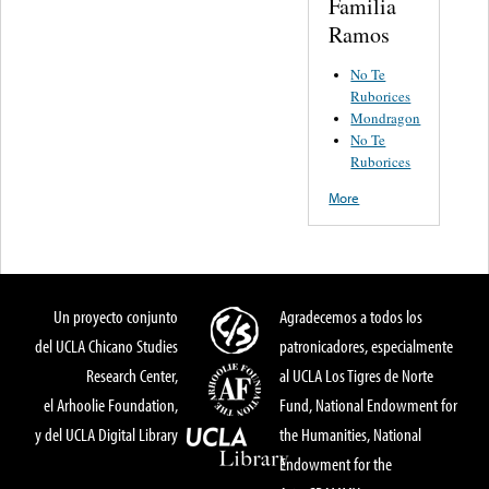
Familia
Ramos
No Te
Ruborices
Mondragon
No Te
Ruborices
More
Un proyecto conjunto
Agradecemos a todos los
del UCLA Chicano Studies
patronicadores, especialmente
Research Center,
al UCLA Los Tigres de Norte
el Arhoolie Foundation,
Fund, National Endowment for
y del UCLA Digital Library
the Humanities, National
Endowment for the