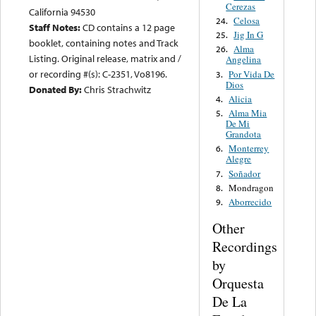
Cerezas
California 94530
Celosa
24.
Staff Notes:
CD contains a 12 page
Jig In G
25.
booklet, containing notes and Track
Alma
26.
Listing. Original release, matrix and /
Angelina
or recording #(s): C-2351, Vo8196.
Por Vida De
3.
Dios
Donated By:
Chris Strachwitz
Alicia
4.
Alma Mia
5.
De Mi
Grandota
Monterrey
6.
Alegre
Soñador
7.
Mondragon
8.
Aborrecido
9.
Other
Recordings
by
Orquesta
De La