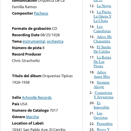
comunicación
Orquesta De La
La Negra
12.
Familia Ramos
La Prieta,
13.
Compositor
Pacheco
La Güera Y
La Chata
Los
14.
Formato de grabación
CD
Canedistas
Recording Date
08/25/1928
Adios Mi
15.
Chaparrita
Tema
instrumental
,
orchestra
El Sueño
16.
Número de pista
8
De Califas
Record Producer
La Reina
17.
Chris Strachwitz
De Las
Flores
Adios
18.
Título del álbum
Orquestas Tipicas
Amor Mio
1926-1938
Siempre
19.
Alegre
Coquetona
2.
Y Juguetona
Sello
Arhoolie Records
Es
20.
País
USA
Imposible
Numero de Catalogo
7017
Las
21.
Género
Marcha
Gaviotas
Location of Label:
Penumbra
22.
Besos Y
10341 San Pablo Ave. El Cerrito,
23.