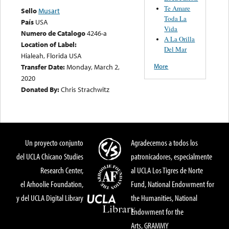
Te Amare
Sello
Musart
Toda La
País
USA
Vida
Numero de Catalogo
4246-a
A La Orilla
Location of Label:
Del Mar
Hialeah, Florida USA
More
Transfer Date:
Monday, March 2,
2020
Donated By:
Chris Strachwitz
Un proyecto conjunto
Agradecemos a todos los
del UCLA Chicano Studies
patronicadores, especialmente
Research Center,
al UCLA Los Tigres de Norte
el Arhoolie Foundation,
Fund, National Endowment for
y del UCLA Digital Library
the Humanities, National
Endowment for the
Arts, GRAMMY