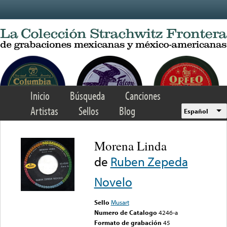
Skip to main content
Inicio
Búsqueda
Canciones
Artistas
Sellos
Blog
Español
Morena Linda
de
Ruben Zepeda
Novelo
Sello
Musart
Numero de Catalogo
4246-a
Formato de grabación
45