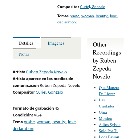
Compositor
Curiel, Gonzalo
Temas
praise
,
woman
,
beauty;
,
love
,
declaration;
Other
Detalles
Imagenes
Recordings
Notas
by Ruben
Zepeda
Artista
Ruben Zepeda Novelo
Novelo
Artista aparece en los medios de
comunicación
Ruben Zepeda Novelo
Que Manera
Compositor
Curiel, Gonzalo
De Llorar
Las
Ciudades
Formato de grabación
45
Gina
Condición:
VG+
Monica
Tema
praise
,
woman
,
beauty;
,
love
,
Adios Sylvia
declaration;
Solo Por Ti
Loca Pasion