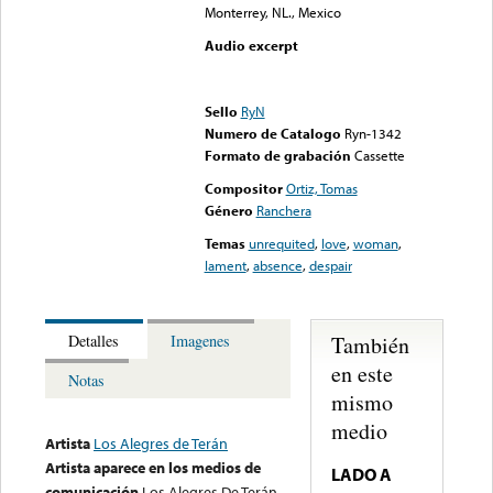
Monterrey, NL., Mexico
Audio excerpt
Error loading media: File
could not be played
Sello
RyN
Numero de Catalogo
Ryn-1342
Formato de grabación
Cassette
Compositor
Ortiz, Tomas
Género
Ranchera
Temas
unrequited
,
love
,
woman
,
lament
,
absence
,
despair
También
Detalles
Imagenes
en este
Notas
mismo
medio
Artista
Los Alegres de Terán
Artista aparece en los medios de
LADO A
comunicación
Los Alegres De Terán