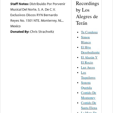
Recordings
Staff Notes:
Distribuido Por Porvenir
by Los
Musical Del Norte, S. A. De C. V.
Exclusivos Discos RYN Bernardo
Alegres de
Reyes No. 1501 NTE. Monterrey, NL.,
Terán
Mexico
Donated By:
Chris Strachwitz
Tu Condena
Simon
Blanco
El Hijo
Desobediente
El Alazán Y
El Rocio
Luz Arcos
Los
Tequileros
Sonora
Querida
Corrido De
Monterrey
Corrido De
Santa Elena
La Mata De