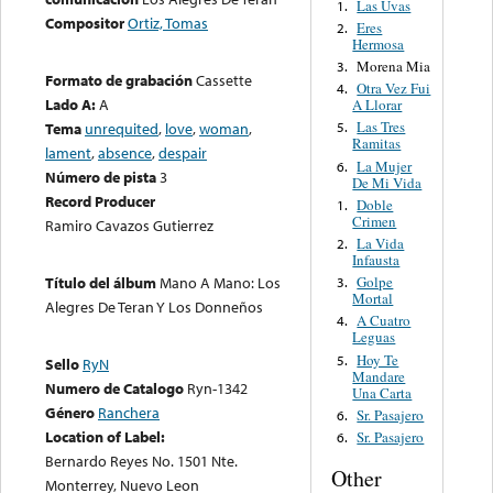
Las Uvas
1.
Compositor
Ortiz, Tomas
Eres
2.
Hermosa
Morena Mia
3.
Formato de grabación
Cassette
Otra Vez Fui
4.
Lado A:
A
A Llorar
Las Tres
Tema
unrequited
,
love
,
woman
,
5.
Ramitas
lament
,
absence
,
despair
La Mujer
6.
Número de pista
3
De Mi Vida
Record Producer
Doble
1.
Crimen
Ramiro Cavazos Gutierrez
La Vida
2.
Infausta
Golpe
Título del álbum
Mano A Mano: Los
3.
Mortal
Alegres De Teran Y Los Donneños
A Cuatro
4.
Leguas
Hoy Te
5.
Sello
RyN
Mandare
Numero de Catalogo
Ryn-1342
Una Carta
Género
Ranchera
Sr. Pasajero
6.
Location of Label:
Sr. Pasajero
6.
Bernardo Reyes No. 1501 Nte.
Other
Monterrey, Nuevo Leon