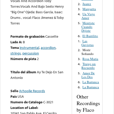
Vocals And Accordion Toby
Juarez
2.
Torres:Vocals And Bajo Sexto Henry
Margarita
3.
“Big One” Ojeda: Bass Garcia, Isaac:
Un Viejo
4.
Drums , vocal: Flaco Jimenez & Toby
Amor
Torres
Mentiste
5.
Cuando
Dijiste
El Barrilito
6.
Formato de grabación
Cassette
Las
1.
Lado A:
B
Gaviotas
Tema
instrumental
,
accordion
,
Morir
2.
strings
,
percussion
Soñando
Número de pista
2
Rosa Maria
3.
Traigo un
4.
Recuerdo
Título del álbum
Ay Te Dejo En San
Amor De
5.
Los Dos
Antonio
La Barranca
6.
La Barranca
6.
Sello
Arhoolie Records
Other
País
USA
Numero de Catalogo
C-3021
Recordings
Location of Label:
by Flaco
10341 San Pablo Ave. El Cerrito,