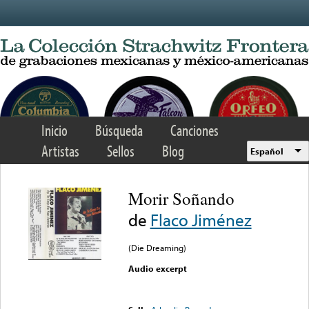
Skip to main content
Inicio
Búsqueda
Canciones
Artistas
Sellos
Blog
Español
Morir Soñando
de
Flaco Jiménez
(Die Dreaming)
Audio excerpt
Error loading media: File
could not be played