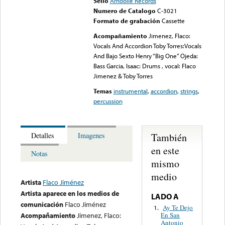
Sello
Arhoolie Records
Numero de Catalogo
C-3021
Formato de grabación
Cassette
Acompañamiento
Jimenez, Flaco:
Vocals And Accordion Toby Torres:Vocals
And Bajo Sexto Henry “Big One” Ojeda:
Bass Garcia, Isaac: Drums , vocal: Flaco
Jimenez & Toby Torres
Temas
instrumental
,
accordion
,
strings
,
percussion
También
Detalles
Imagenes
en este
Notas
mismo
medio
Artista
Flaco Jiménez
Artista aparece en los medios de
LADO A
comunicación
Flaco Jiménez
Ay Te Dejo
1.
En San
Acompañamiento
Jimenez, Flaco:
Antonio