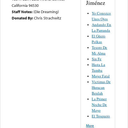
Jiménez
California 94530
Staff Notes:
(Die Dreaming)
Yo Conozco
Donated By:
Chris Strachwitz
Unos Ojos
Andando En
La Parranda
El Güero
Polkas
Tesoro De
Mi Alma
Sin Fe
Hasta La
Tumba
Mujer Fatal
Victimas De
Huracan
Beulah
La Primer
Noche De
Mayo
El Troquero
More