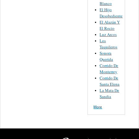
Blanco
El Hijo
Desobediente
El Alazán Y
El Rocio
Luz Arcos
Los
Tequileros
Sonora
Querida
Corrido De
Monterrey
Corrido De
Santa Elena
La Mata De
Sandia
More