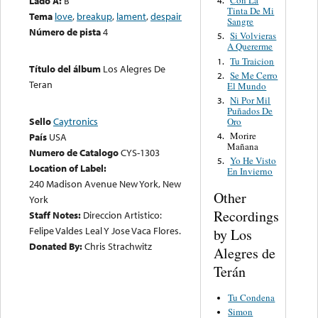
Lado A:
B
Con La
4.
Tinta De Mi
Tema
love
,
breakup
,
lament
,
despair
Sangre
Número de pista
4
Si Volvieras
5.
A Quererme
Tu Traicion
1.
Título del álbum
Los Alegres De
Se Me Cerro
2.
Teran
El Mundo
Ni Por Mil
3.
Puñados De
Sello
Caytronics
Oro
Morire
País
USA
4.
Mañana
Numero de Catalogo
CYS-1303
Yo He Visto
5.
Location of Label:
En Invierno
240 Madison Avenue New York, New
Other
York
Recordings
Staff Notes:
Direccion Artistico:
Felipe Valdes Leal Y Jose Vaca Flores.
by Los
Donated By:
Chris Strachwitz
Alegres de
Terán
Tu Condena
Simon