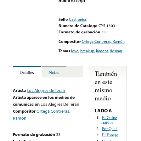
Audio excerpt
Error loading media: File
could not be played
Sello
Caytronics
Numero de Catalogo
CYS-1303
Formato de grabación
33
Compositor
Ortega Contreras, Ramón
Temas
love
,
breakup
,
lament
,
despair
También
Detalles
Notas
en este
mismo
Artista
Los Alegres de Terán
medio
Artista aparece en los medios de
comunicación
Los Alegres De Terán
LADO A
Compositor
Ortega Contreras,
El Golpe
1.
Ramón
Traidor
Por Que?
2.
Formato de grabación
33
El Espejo
3.