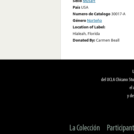
Sello
Musart
País
USA
Numero de Catalogo
30017-A
Género
Norteño
Location of Label:
Hialeah, Florida
Donated By:
Carmen Beall
del UCLA Chicano Stu
el
y de
La Colección
Participan