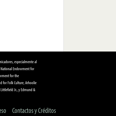
nicadores, especialmente al
, National Endowment for
owment for the
 for Folk Culture, Arhoolie
Littlefield Jr., y Edmund &
eso
Contactos y Créditos