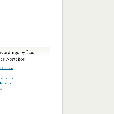
ecordings by Los
es Norteños
 Obsesion
Bailadora
Charanga
ga