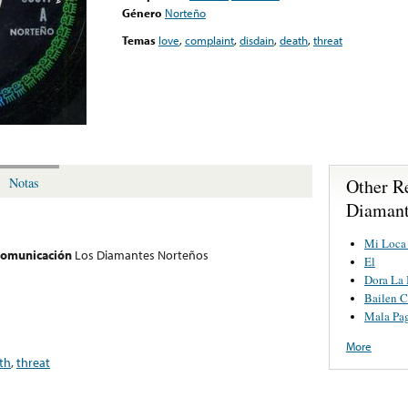
Género
Norteño
Temas
love
,
complaint
,
disdain
,
death
,
threat
Other R
Notas
Diamant
Mi Loca
 comunicación
Los Diamantes Norteños
El
Dora La 
Bailen 
Mala Pa
More
th
,
threat