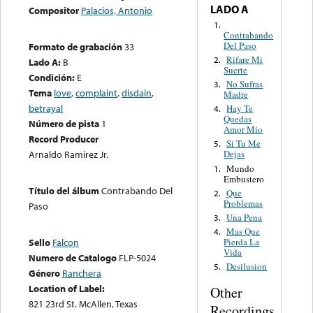
LADO A
Compositor
Palacios, Antonio
1.
Contrabando
Del Paso
Formato de grabación
33
Rifare Mi
2.
Lado A:
B
Suerte
Condición:
E
No Sufras
3.
Tema
love
,
complaint
,
disdain
,
Madre
betrayal
Hay Te
4.
Quedas
Número de pista
1
Amor Mio
Record Producer
Si Tu Me
5.
Arnaldo Ramirez Jr.
Dejas
Mundo
1.
Embustero
Título del álbum
Contrabando Del
Que
2.
Problemas
Paso
Una Pena
3.
Mas Que
4.
Sello
Falcon
Pierda La
Vida
Numero de Catalogo
FLP-5024
Desilusion
5.
Género
Ranchera
Location of Label:
Other
821 23rd St. McAllen, Texas
Recordings