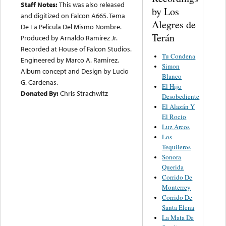
Staff Notes:
This was also released
by Los
and digitized on Falcon A665. Tema
Alegres de
De La Pelicula Del Mismo Nombre.
Terán
Produced by Arnaldo Ramirez Jr.
Recorded at House of Falcon Studios.
Tu Condena
Engineered by Marco A. Ramirez.
Simon
Album concept and Design by Lucio
Blanco
G. Cardenas.
El Hijo
Donated By:
Chris Strachwitz
Desobediente
El Alazán Y
El Rocio
Luz Arcos
Los
Tequileros
Sonora
Querida
Corrido De
Monterrey
Corrido De
Santa Elena
La Mata De