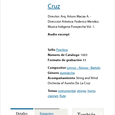
Cruz
Director: Arq. Arturo Macias A. -
Direccion Artistica: Federico Mendez.
Musica Indigena Purepecha Vol. 1.
Audio excerpt
Error loading media: File
could not be played
Sello
Peerless
Numero de Catalogo
1663
Formato de grabación
33
Compositor
Lemus - Alonso - Bartolo
Género
purepecha
Acompañamiento
String and Wind
Orchesta of Aurelio De La Cruz
Temas
instrumental
,
strings
,
horns
,
clarinet
,
flute
También
Detalles
Imagenes