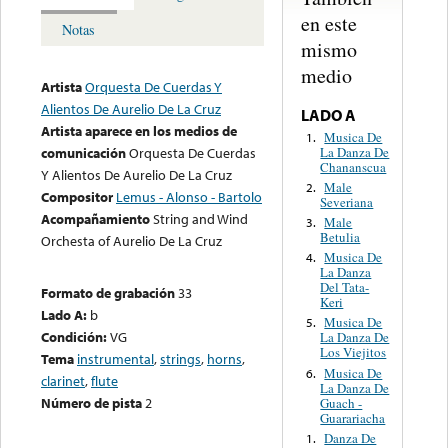
en este
Notas
mismo
medio
Artista
Orquesta De Cuerdas Y
Alientos De Aurelio De La Cruz
LADO A
Artista aparece en los medios de
Musica De
1.
La Danza De
comunicación
Orquesta De Cuerdas
Chananscua
Y Alientos De Aurelio De La Cruz
Male
2.
Compositor
Lemus - Alonso - Bartolo
Severiana
Acompañamiento
String and Wind
Male
3.
Betulia
Orchesta of Aurelio De La Cruz
Musica De
4.
La Danza
Del Tata-
Formato de grabación
33
Keri
Lado A:
b
Musica De
5.
Condición:
VG
La Danza De
Los Viejitos
Tema
instrumental
,
strings
,
horns
,
Musica De
6.
clarinet
,
flute
La Danza De
Número de pista
2
Guach -
Guarariacha
Danza De
1.