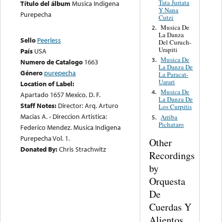
Tata Juriata
Título del álbum
Musica Indigena
Y Nana
Purepecha
Cutzi
Musica De
2.
La Danza
Sello
Peerless
Del Curuch-
Urapiti
País
USA
Musica De
3.
Numero de Catalogo
1663
La Danza De
Género
purepecha
La Paracat-
Uarari
Location of Label:
Musica De
4.
Apartado 1657 Mexico, D. F.
La Danza De
Staff Notes:
Director: Arq. Arturo
Los Curpitis
Macias A. - Direccion Artistica:
Arriba
5.
Pichataro
Federico Mendez. Musica Indigena
Purepecha Vol. 1.
Other
Donated By:
Chris Strachwitz
Recordings
by
Orquesta
De
Cuerdas Y
Alientos