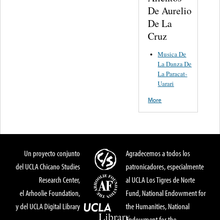
De Aurelio
De La
Cruz
Musica De
La Danza De
La Paracat-
Uarari
More
Un proyecto conjunto
Agradecemos a todos los
del UCLA Chicano Studies
patronicadores, especialmente
Research Center,
al UCLA Los Tigres de Norte
el Arhoolie Foundation,
Fund, National Endowment for
y del UCLA Digital Library
the Humanities, National
Endowment for the