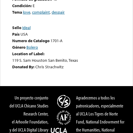
Condición:
E
Tema
love
,
complaint
,
despair
Sello
Ideal
País
USA
Numero de Catalogo
1701-A
Género
Bolero
Location of Label:
119 S. Sam Houston San Benito, Texas
Donated By:
Chris Strachwitz
Un proyecto conjunto
Agradecemos a todos los
del UCLA Chicano Studies
patronicadores, especialmente
Research Center,
al UCLA Los Tigres de Norte
el Arhoolie Foundation,
Fund, National Endowment for
y del UCLA Digital Library
the Humanities, National