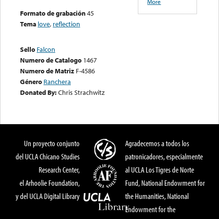
More
Formato de grabación
45
Tema
love
,
reflection
Sello
Falcon
Numero de Catalogo
1467
Numero de Matriz
F-4586
Género
Ranchera
Donated By:
Chris Strachwitz
Un proyecto conjunto
Agradecemos a todos los
del UCLA Chicano Studies
patronicadores, especialmente
Research Center,
al UCLA Los Tigres de Norte
el Arhoolie Foundation,
Fund, National Endowment for
y del UCLA Digital Library
the Humanities, National
Endowment for the