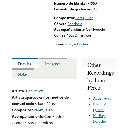
Numero de Matriz
F-4586
Formato de grabación
45
Compositor
Pérez, Juan
Género
Ranchera
Acompañamiento
Con Freddie
Gomez Y Sus Dinamicos
Temas
love
,
reflection
Other
Detalles
Imagenes
Recordings
Notas
by Juan
Pérez
Artista
Juan Pérez
Artista aparece en los medios de
Aquel Ayer
comunicación
Juan Pérez
Nadie Me
Quiere
Compositor
Pérez, Juan
No Hay
Acompañamiento
Con Freddie
Derecho
Gomez Y Sus Dinamicos