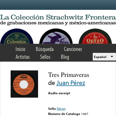
Skip to main content
Inicio
Búsqueda
Canciones
Artistas
Sellos
Blog
Español
Tres Primaveras
de
Juan Pérez
Audio excerpt
Error loading media: File
could not be played
Sello
Falcon
Numero de Catalogo
1467