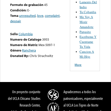
Lamento Del
Formato de grabación
45
Indio
Condición:
E-
Tu Cobardia
Tema
unrequited
,
love
,
complaint
,
Me Voy A
despair
Morir
Amandote
Papasito
Sello
Columbia
Escribeme Y
Numero de Catalogo
3955
Cuentame
Numero de Matriz
Mex-5097-1
Tu Vida
Género
Ranchera
Cancion A
Donated By:
Chris Strachwitz
Mi Hijo
More
Un proyecto conjunto
Agradecemos a todos los
del UCLA Chicano Studies
patronicadores, especialmente
Research Center,
al UCLA Los Tigres de Norte