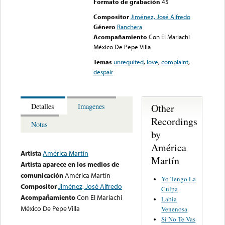
Formato de grabación
45
Compositor
Jiménez, José Alfredo
Género
Ranchera
Acompañamiento
Con El Mariachi
México De Pepe Villa
Temas
unrequited
,
love
,
complaint
,
despair
Other
Detalles
Imagenes
Recordings
Notas
by
América
Artista
América Martín
Martín
Artista aparece en los medios de
comunicación
América Martín
Yo Tengo La
Compositor
Jiménez, José Alfredo
Culpa
Acompañamiento
Con El Mariachi
Labia
México De Pepe Villa
Venenosa
Si No Te Vas